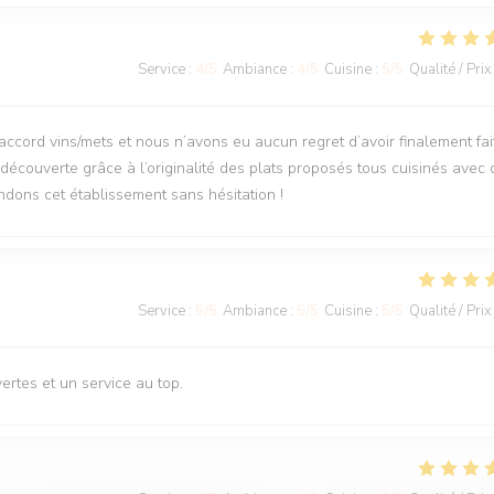
Service
:
4
/5
Ambiance
:
4
/5
Cuisine
:
5
/5
Qualité / Prix
’accord vins/mets et nous n’avons eu aucun regret d’avoir finalement fai
découverte grâce à l’originalité des plats proposés tous cuisinés avec 
dons cet établissement sans hésitation !
Service
:
5
/5
Ambiance
:
5
/5
Cuisine
:
5
/5
Qualité / Prix
rtes et un service au top.