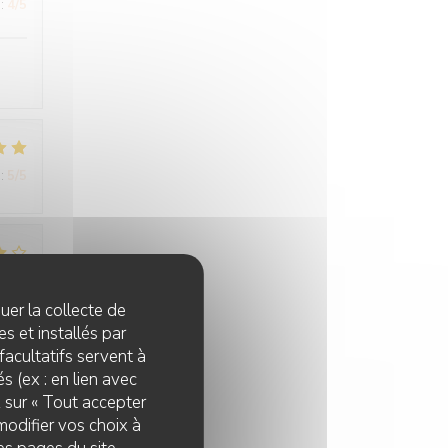
:
4
/5
:
5
/5
:
4
/5
quer la collecte de
s et installés par
facultatifs servent à
s (ex : en lien avec
z sur « Tout accepter
modifier vos choix à