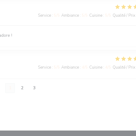
Service
:
5
/5
Ambiance
:
5
/5
Cuisine
:
5
/5
Qualité / Prix
adore !
Service
:
5
/5
Ambiance
:
4
/5
Cuisine
:
4
/5
Qualité / Prix
1
2
3