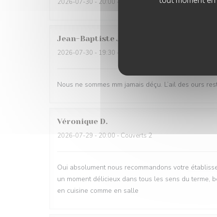
tout moment en c
2026-07-30
- 20:00 - Couverts 2
Jean-Baptiste
J
2026-07-30
- 19:30 - Couverts 2
Nous ne sommes mm jamais déçu. L’ail des ours reste
Véronique
D
2026-07-29
- 20:00 - Couverts 2
Oui absolument nous recommandons votre établisse
un moment délicieux dans tous les sens du terme, be
en cuisine comme en salle