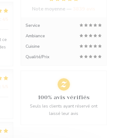
Note moyenne —
3839 avis
:
4
/5
Service
Ambiance
t ce
Cuisine
des
Qualité/Prix
:
5
/5
100% avis vérifiés
Seuls les clients ayant réservé ont
laissé leur avis