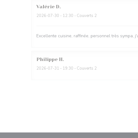
Valérie
D
2026-07-30
- 12:30 - Couverts 2
Excellente cuisine, raffinée, personnel très sympa, j'
Philippe
H
2026-07-31
- 19:30 - Couverts 2