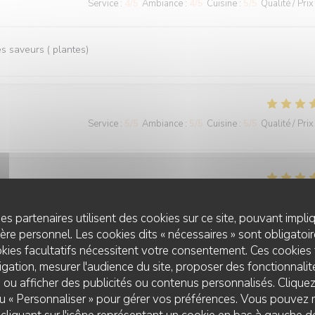
Service
:
4
/5
Ambiance
:
4
/5
Cuisine
:
5
/5
Qualité / Prix
 saveurs ( plantes)
Service
:
5
/5
Ambiance
:
5
/5
Cuisine
:
5
/5
Qualité / Prix
Service
:
4
/5
Ambiance
:
4
/5
Cuisine
:
4
/5
Qualité / Prix
es partenaires utilisent des cookies sur ce site, pouvant impli
re personnel. Les cookies dits « nécessaires » sont obligatoire
kies facultatifs nécessitent votre consentement. Ces cookies 
gation, mesurer l'audience du site, proposer des fonctionnalité
 ou afficher des publicités ou contenus personnalisés. Clique
 ou « Personnaliser » pour gérer vos préférences. Vous pouvez 