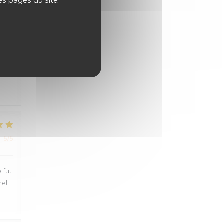
es pages du site.
:
5
/5
:
5
/5
:
5
/5
 fut
nel