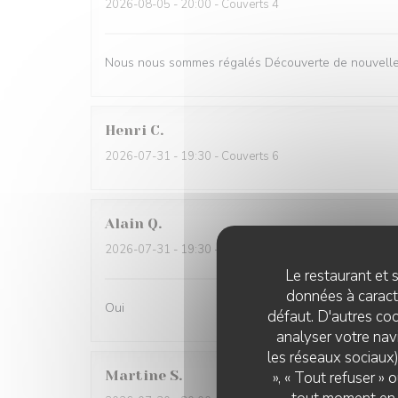
2026-08-05
- 20:00 - Couverts 4
Nous nous sommes régalés Découverte de nouvelles
Henri
C
2026-07-31
- 19:30 - Couverts 6
Alain
Q
2026-07-31
- 19:30 - Couverts 2
Le restaurant et s
données à caractè
Oui
défaut. D'autres coo
analyser votre navi
les réseaux sociaux)
Martine
S
», « Tout refuser »