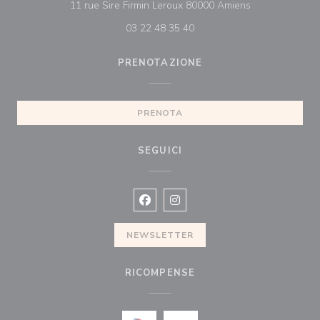
((apre una nuov
11 rue Sire Firmin Leroux 80000 Amiens
03 22 48 35 40
PRENOTAZIONE
PRENOTA
SEGUICI
Facebook ((apre una nuova finestra)
Instagram ((apre una nuova fi
NEWSLETTER
RICOMPENSE