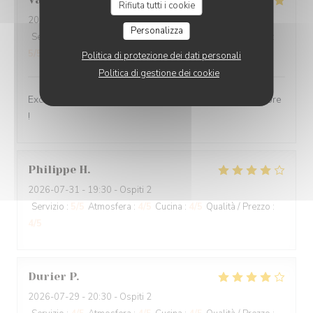
Rifiuta tutti i cookie
2026-07-30
- 12:30 - Ospiti 2
Personalizza
Servizio
:
5
/5
Atmosfera
:
5
/5
Cucina
:
5
/5
Qualità / Prezzo
:
5
/5
Politica di protezione dei dati personali
Politica di gestione dei cookie
Excellente cuisine, raffinée, personnel très sympa, j'adore
!
Philippe
H
2026-07-31
- 19:30 - Ospiti 2
Servizio
:
5
/5
Atmosfera
:
4
/5
Cucina
:
4
/5
Qualità / Prezzo
:
4
/5
Durier
P
2026-07-29
- 20:30 - Ospiti 2