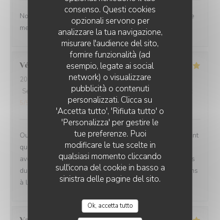
consenso. Questi cookies
Nous ne sommes mm jamais déçu. L’ail des ours reste le
opzionali servono per
meilleur restaurant d’Amiens et de loin.
analizzare la tua navigazione,
misurare l'audience del sito,
fornire funzionalità (ad
esempio, legate ai social
Véronique
D
network) o visualizzare
2026-07-29
- 20:00 - Ospiti 2
pubblicità o contenuti
Servizio
:
5
/5
Atmosfera
:
5
/5
Cucina
:
5
/5
Qualità / Prezzo
:
personalizzati. Clicca su
5
/5
'Accetta tutto', 'Rifiuta tutto' o
'Personalizza' per gestire le
tue preferenze. Puoi
Oui absolument nous recommandons votre établissement
modificare le tue scelte in
qui est à la hauteur des recommandations que nous
qualsiasi momento cliccando
avons eu Ce fut un moment délicieux dans tous les sens
sull'icona del cookie in basso a
du terme, belles et savoureuses découvertes, félicitations
sinistra delle pagine del sito.
à l ensemble du personnel en cuisine comme en salle
Ok, accetta tutto
Valérie
D