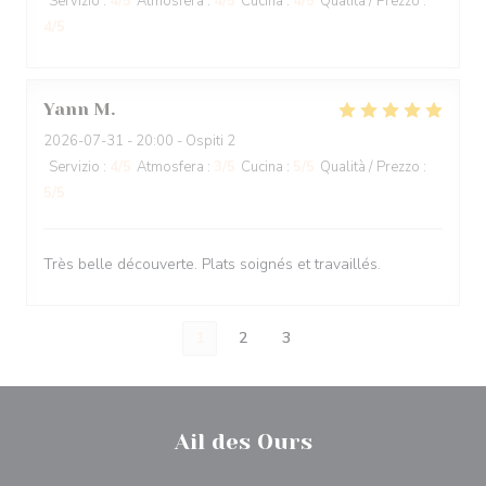
Servizio
:
4
/5
Atmosfera
:
4
/5
Cucina
:
4
/5
Qualità / Prezzo
:
4
/5
Yann
M
2026-07-31
- 20:00 - Ospiti 2
Servizio
:
4
/5
Atmosfera
:
3
/5
Cucina
:
5
/5
Qualità / Prezzo
:
5
/5
Très belle découverte. Plats soignés et travaillés.
1
2
3
Ail des Ours