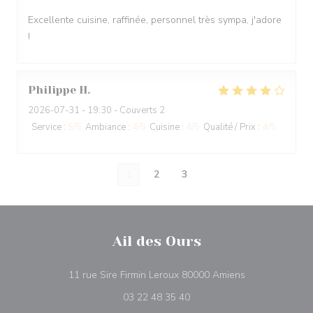
Excellente cuisine, raffinée, personnel très sympa, j'adore
!
Philippe
H
2026-07-31
- 19:30 - Couverts 2
Service
:
5
/5
Ambiance
:
4
/5
Cuisine
:
4
/5
Qualité / Prix
:
4
/5
1
2
3
Ail des Ours
((ouvre une nou
11 rue Sire Firmin Leroux 80000 Amiens
03 22 48 35 40