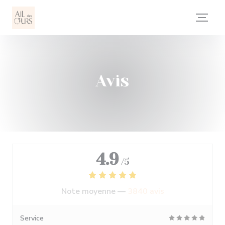
Personnalisation de vos choix en matière de cookies
Avis
4.9
/5
Note moyenne —
3840 avis
Service