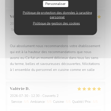
Personnaliser
Politique de protection des données à caractère
Véronique
D
personnel
Politique de gestion des cookies
2026-07-29
- 20:00 - Couverts 2
Service
:
5
/5
Ambiance
:
5
/5
Cuisine
:
5
/5
Qualité / Prix
:
5
/5
Oui absolument nous recommandons votre établissement
qui est à la hauteur des recommandations que nous
avons eu Ce fut un moment délicieux dans tous les sens
du terme, belles et savoureuses découvertes, félicitations
à l ensemble du personnel en cuisine comme en salle
Valérie
D
2026-07-30
- 12:30 - Couverts 2
Service
:
5
/5
Ambiance
:
5
/5
Cuisine
:
5
/5
Qualité / Prix
:
5
/5