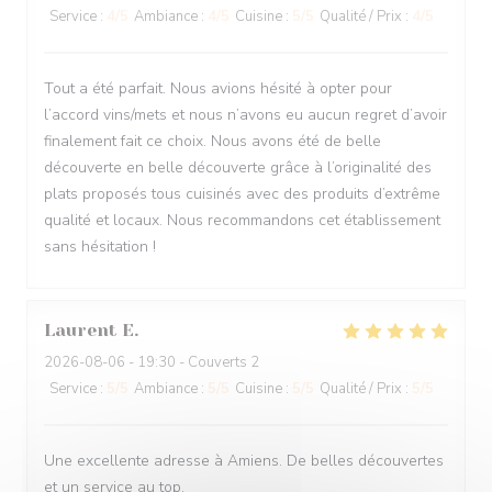
Service
:
4
/5
Ambiance
:
4
/5
Cuisine
:
5
/5
Qualité / Prix
:
4
/5
Tout a été parfait. Nous avions hésité à opter pour
l’accord vins/mets et nous n’avons eu aucun regret d’avoir
finalement fait ce choix. Nous avons été de belle
découverte en belle découverte grâce à l’originalité des
plats proposés tous cuisinés avec des produits d’extrême
qualité et locaux. Nous recommandons cet établissement
sans hésitation !
Laurent
E
2026-08-06
- 19:30 - Couverts 2
Service
:
5
/5
Ambiance
:
5
/5
Cuisine
:
5
/5
Qualité / Prix
:
5
/5
Une excellente adresse à Amiens. De belles découvertes
et un service au top.