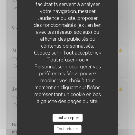
2026-07-31
- 19:30 - Couverts 2
facultatifs servent à analyser
Service
:
4
/5
Ambiance
:
4
/5
Cuisine
:
4
/5
Qualité / Prix
:
4
/5
votre navigation, mesurer
l'audience du site, proposer
des fonctionnalités (ex : en lien
Oui
avec les réseaux sociaux) ou
afficher des publicités ou
contenus personnalisés.
Martine
S
Cliquez sur « Tout accepter », «
Tout refuser » ou «
2026-07-30
- 20:00 - Couverts 2
Personnaliser » pour gérer vos
Service
:
5
/5
Ambiance
:
5
/5
Cuisine
:
5
/5
Qualité / Prix
:
5
/5
préférences. Vous pouvez
modifier vos choix à tout
moment en cliquant sur l'icône
Jean-Baptiste
J
représentant un cookie en bas
2026-07-30
- 19:30 - Couverts 2
à gauche des pages du site.
Service
:
5
/5
Ambiance
:
5
/5
Cuisine
:
5
/5
Qualité / Prix
:
5
/5
Tout accepter
Nous ne sommes mm jamais déçu. L’ail des ours reste le
Tout refuser
meilleur restaurant d’Amiens et de loin.