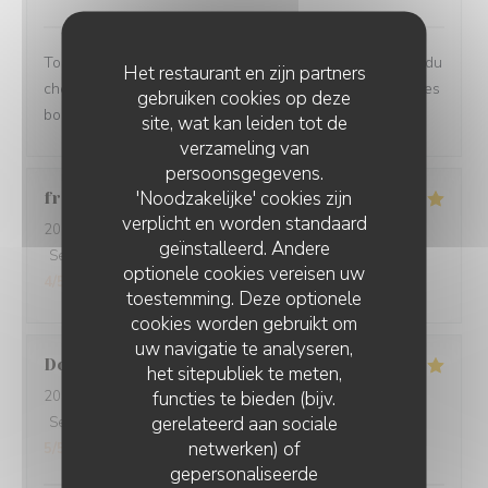
Toujours très agréablement surpris par les inspirations du
Het restaurant en zijn partners
chef. Le mélange des saveurs est toujours excellent. Tres
gebruiken cookies op deze
bonne adresse.
site, wat kan leiden tot de
verzameling van
persoonsgegevens.
'Noodzakelijke' cookies zijn
françois
P
verplicht en worden standaard
2026-08-07
- 12:30 - Gasten 2
geïnstalleerd. Andere
Service
:
5
/5
Atmosfeer
:
5
/5
Keuken
:
5
/5
Kwaliteit / Prijs
:
optionele cookies vereisen uw
4
/5
toestemming. Deze optionele
cookies worden gebruikt om
uw navigatie te analyseren,
Dorion
J
het sitepubliek te meten,
functies te bieden (bijv.
2026-08-08
- 19:30 - Gasten 2
gerelateerd aan sociale
Service
:
5
/5
Atmosfeer
:
5
/5
Keuken
:
5
/5
Kwaliteit / Prijs
:
netwerken) of
5
/5
gepersonaliseerde