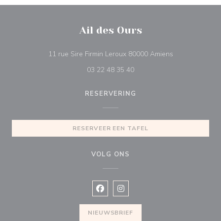
Ail des Ours
((opent in een 
11 rue Sire Firmin Leroux 80000 Amiens
03 22 48 35 40
RESERVERING
RESERVEER EEN TAFEL
VOLG ONS
Facebook ((opent in een nieuw vens
Instagram ((opent in een nieu
NIEUWSBRIEF