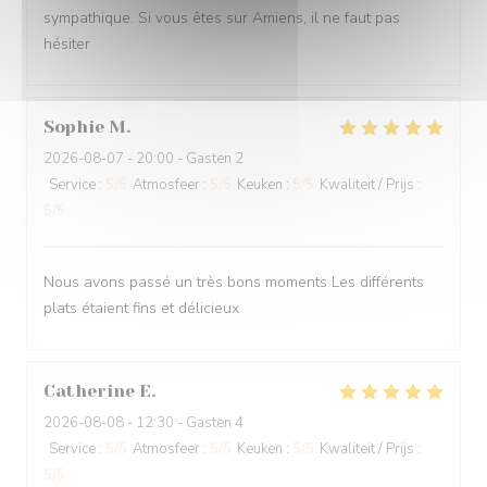
sympathique. Si vous êtes sur Amiens, il ne faut pas
hésiter
Sophie
M
2026-08-07
- 20:00 - Gasten 2
Service
:
5
/5
Atmosfeer
:
5
/5
Keuken
:
5
/5
Kwaliteit / Prijs
:
5
/5
Nous avons passé un très bons moments Les différents
plats étaient fins et délicieux
Catherine
E
2026-08-08
- 12:30 - Gasten 4
Service
:
5
/5
Atmosfeer
:
5
/5
Keuken
:
5
/5
Kwaliteit / Prijs
:
5
/5