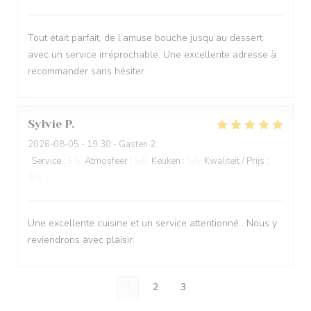
Tout était parfait, de l’amuse bouche jusqu’au dessert
avec un service irréprochable. Une excellente adresse à
recommander sans hésiter
Sylvie
P
2026-08-05
- 19:30 - Gasten 2
Service
:
5
/5
Atmosfeer
:
5
/5
Keuken
:
5
/5
Kwaliteit / Prijs
:
4
/5
Une excellente cuisine et un service attentionné . Nous y
reviendrons avec plaisir.
1
2
3