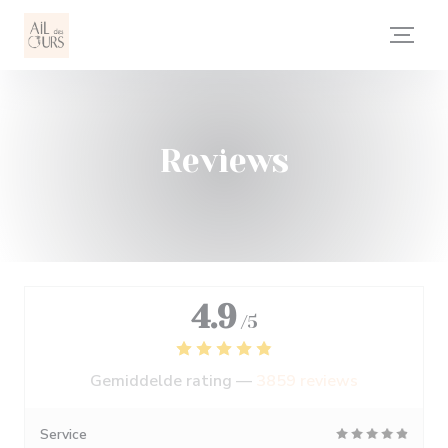
Cookies beheer paneel
Reviews
4.9
/5
Gemiddelde rating —
3859 reviews
Service