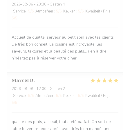
2026-08-06
- 20:30 - Gasten 4
Service
:
5
/5
Atmosfeer
:
5
/5
Keuken
:
5
/5
Kwaliteit / Prijs
:
5
/5
Accueil de qualité, serveur au petit soin avec les clients.
De très bon conseil. La cuisine est incroyable, les
saveurs, textures et la beauté des plats… rien à dire
n’hésitez pas à réserver votre dîner.
Marcel
D
2026-08-08
- 12:00 - Gasten 2
Service
:
5
/5
Atmosfeer
:
5
/5
Keuken
:
5
/5
Kwaliteit / Prijs
:
5
/5
qualité des plats, acceuil, tout a été parfait. On sort de
table le ventre léger après avoir très bien mangé, une