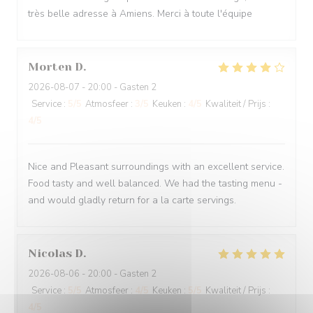
très belle adresse à Amiens. Merci à toute l'équipe
Morten
D
2026-08-07
- 20:00 - Gasten 2
Service
:
5
/5
Atmosfeer
:
3
/5
Keuken
:
4
/5
Kwaliteit / Prijs
:
4
/5
Nice and Pleasant surroundings with an excellent service.
Food tasty and well balanced. We had the tasting menu -
and would gladly return for a la carte servings.
Nicolas
D
2026-08-06
- 20:00 - Gasten 2
Service
:
5
/5
Atmosfeer
:
4
/5
Keuken
:
5
/5
Kwaliteit / Prijs
:
4
/5