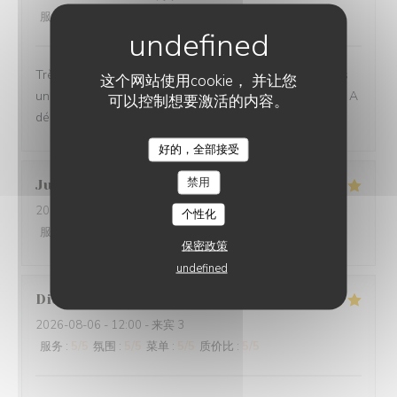
服务
:
5
/5
氛围
:
5
/5
菜单
:
5
/5
质价比
:
5
/5
Très belle découverte, des assiettes pleines de saveurs
这个网站使用cookie， 并让您
uniques, des associations audacieuses et savoureuses. A
可以控制想要激活的内容。
découvrir !
好的，全部接受
禁用
Julie
L
2026-08-06
- 13:00 - 来宾 2
个性化
服务
:
5
/5
氛围
:
5
/5
菜单
:
5
/5
质价比
:
5
/5
保密政策
undefined
Didier
P
2026-08-06
- 12:00 - 来宾 3
服务
:
5
/5
氛围
:
5
/5
菜单
:
5
/5
质价比
:
5
/5