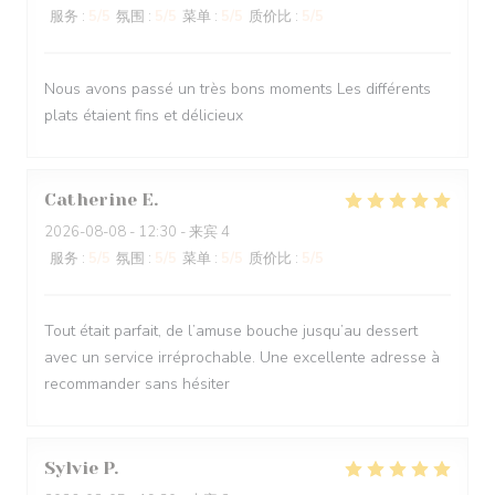
服务
:
5
/5
氛围
:
5
/5
菜单
:
5
/5
质价比
:
5
/5
Nous avons passé un très bons moments Les différents
plats étaient fins et délicieux
Catherine
E
2026-08-08
- 12:30 - 来宾 4
服务
:
5
/5
氛围
:
5
/5
菜单
:
5
/5
质价比
:
5
/5
Tout était parfait, de l’amuse bouche jusqu’au dessert
avec un service irréprochable. Une excellente adresse à
recommander sans hésiter
Sylvie
P