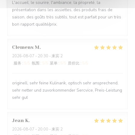
L'accueil, le sourire, l'ambiance, la propreté, la
présentation dans les assiettes, des produits frais de
saison, des goûts très subtils, tout est parfait pour un très
bon rapport qualité/prix.
Clemens
M
2026-08-07
- 20:30 - 来宾 2
服务
:
5
/5
氛围
:
5
/5
菜单
:
5
/5
质价比
:
5
/5
originell, sehr feine Kulinarik, optisch sehr ansprechend,
sehr netter und zuvorkommender Sercvice, Preis-Leistung
sehr gut
Jean
K
2026-08-07
- 20:00 - 来宾 2