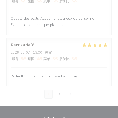
服务
:
5
/5
氛围
:
5
/5
菜单
:
5
/5
质价比
:
5
/5
Qualité des plats Accueil chaleureux du personnel
Explications de chaque plat et vin
Gertrude
V
2026-08-07
- 13:00 - 来宾 4
服务
:
5
/5
氛围
:
4
/5
菜单
:
5
/5
质价比
:
5
/5
Perfect! Such a nice lunch we had today .
1
2
3