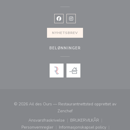
Facebook ((åpner i et nytt vindu))
Instagram ((åpner i et nytt vin
NYHETSBREV
BELØNNINGER
© 2026 Ail des Ours — Restaurantnettsted opprettet av
((åpner i et nytt vindu))
Zenchef
Ansvarsfraskrivelse
BRUKERVILKÅR
((åpner i et nytt vindu))
((åpner i et nytt vindu))
Personvernregler
Informasjonskapsel policy