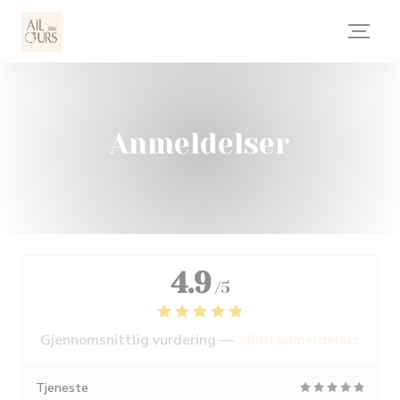
Panel for informasjonskapsler
Anmeldelser
4.9
/5
Gjennomsnittlig vurdering —
3840 anmeldelser
Tjeneste