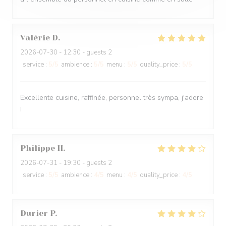
Valérie
D
2026-07-30
- 12:30 - guests 2
service
:
5
/5
ambience
:
5
/5
menu
:
5
/5
quality_price
:
5
/5
Excellente cuisine, raffinée, personnel très sympa, j'adore
!
Philippe
H
2026-07-31
- 19:30 - guests 2
service
:
5
/5
ambience
:
4
/5
menu
:
4
/5
quality_price
:
4
/5
Durier
P