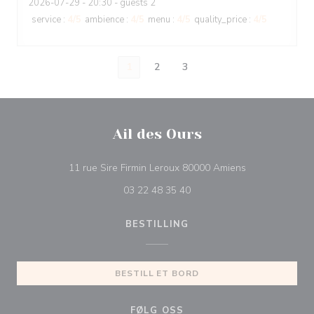
2026-07-29
- 20:30 - guests 2
service
:
4
/5
ambience
:
4
/5
menu
:
4
/5
quality_price
:
4
/5
1
2
3
Ail des Ours
((åpner i et nytt
11 rue Sire Firmin Leroux 80000 Amiens
03 22 48 35 40
BESTILLING
BESTILL ET BORD
FØLG OSS