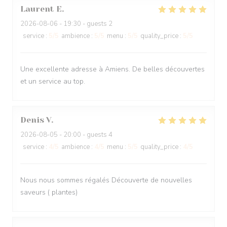
Laurent
E
2026-08-06
- 19:30 - guests 2
service
:
5
/5
ambience
:
5
/5
menu
:
5
/5
quality_price
:
5
/5
Une excellente adresse à Amiens. De belles découvertes
et un service au top.
Denis
V
2026-08-05
- 20:00 - guests 4
service
:
4
/5
ambience
:
4
/5
menu
:
5
/5
quality_price
:
4
/5
Nous nous sommes régalés Découverte de nouvelles
saveurs ( plantes)