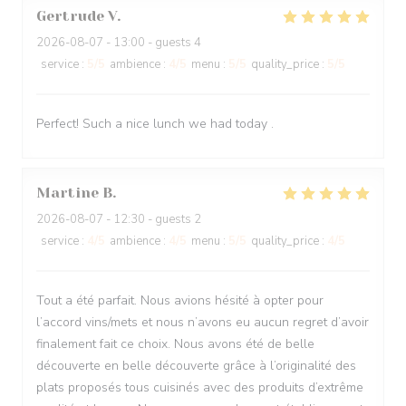
Gertrude
V
2026-08-07
- 13:00 - guests 4
service
:
5
/5
ambience
:
4
/5
menu
:
5
/5
quality_price
:
5
/5
Perfect! Such a nice lunch we had today .
Martine
B
2026-08-07
- 12:30 - guests 2
service
:
4
/5
ambience
:
4
/5
menu
:
5
/5
quality_price
:
4
/5
Tout a été parfait. Nous avions hésité à opter pour
l’accord vins/mets et nous n’avons eu aucun regret d’avoir
finalement fait ce choix. Nous avons été de belle
découverte en belle découverte grâce à l’originalité des
plats proposés tous cuisinés avec des produits d’extrême