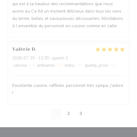
qui est à la hauteur des recommandations que nous
avons eu Ce fut un moment délicieux dans tous les sens
du terme, belles et savoureuses découvertes, félicitations
à l ensemble du personnel en cuisine comme en salle
Valérie
D
2026-07-30
- 12:30 - guests 2
service
:
5
/5
ambience
:
5
/5
menu
:
5
/5
quality_price
:
5
/5
Excellente cuisine, raffinée, personnel très sympa, j'adore
!
1
2
3