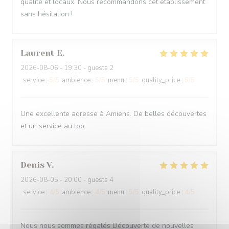
qualité et locaux. Nous recommandons cet établissement
sans hésitation !
Laurent
E
2026-08-06
- 19:30 - guests 2
service
:
5
/5
ambience
:
5
/5
menu
:
5
/5
quality_price
:
5
/5
Une excellente adresse à Amiens. De belles découvertes
et un service au top.
Denis
V
2026-08-05
- 20:00 - guests 4
service
:
4
/5
ambience
:
4
/5
menu
:
5
/5
quality_price
:
4
/5
Nous nous sommes régalés Découverte de nouvelles