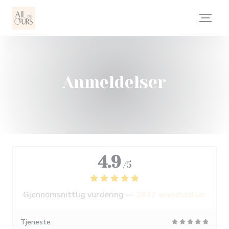
Panel for informasjonskapsler
Anmeldelser
4.9
/5
Gjennomsnittlig vurdering —
3842 anmeldelser
Tjeneste