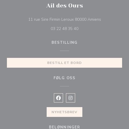
Ail des Ours
((åpner i et nytt
11 rue Sire Firmin Leroux 80000 Amiens
03 22 48 35 40
BESTILLING
BESTILL ET BORD
FØLG OSS
Facebook ((åpner i et nytt vindu))
Instagram ((åpner i et nytt vin
NYHETSBREV
BELØNNINGER