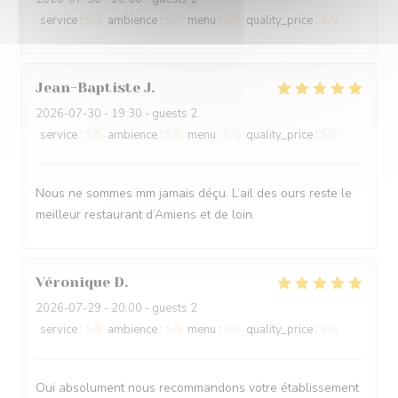
service
:
5
/5
ambience
:
5
/5
menu
:
5
/5
quality_price
:
5
/5
Jean-Baptiste
J
2026-07-30
- 19:30 - guests 2
service
:
5
/5
ambience
:
5
/5
menu
:
5
/5
quality_price
:
5
/5
Nous ne sommes mm jamais déçu. L’ail des ours reste le
meilleur restaurant d’Amiens et de loin.
Véronique
D
2026-07-29
- 20:00 - guests 2
service
:
5
/5
ambience
:
5
/5
menu
:
5
/5
quality_price
:
5
/5
Oui absolument nous recommandons votre établissement