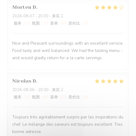
Morten
D
2026-08-07
- 20:00 - 来宾 2
服务
:
5
/5
氛围
:
3
/5
菜单
:
4
/5
质价比
:
4
/5
Nice and Pleasant surroundings with an excellent service.
Food tasty and well balanced. We had the tasting menu -
and would gladly return for a la carte servings.
Nicolas
D
2026-08-06
- 20:00 - 来宾 2
服务
:
5
/5
氛围
:
4
/5
菜单
:
5
/5
质价比
:
4
/5
Toujours très agréablement surpris par les inspirations du
chef. Le mélange des saveurs est toujours excellent. Tres
bonne adresse.