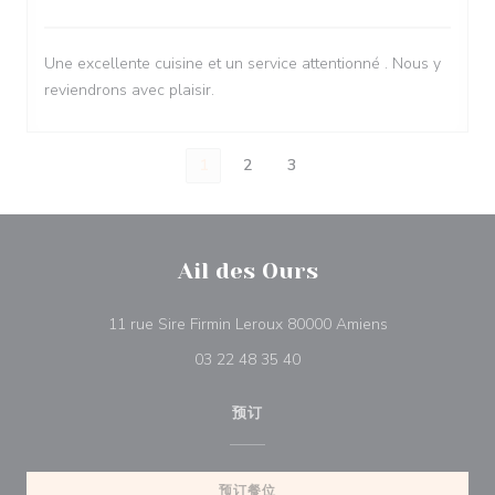
Une excellente cuisine et un service attentionné . Nous y
reviendrons avec plaisir.
1
2
3
Ail des Ours
((在新窗口中打开
11 rue Sire Firmin Leroux 80000 Amiens
03 22 48 35 40
预订
预订餐位