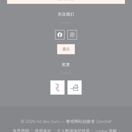
关注我们
Facebook ((在新窗口中打开))
Instagram ((在新窗口中打开))
通讯
奖赏
((在新窗口
© 2026 Ail des Ours — 餐馆网站创建者
Zenchef
免责声明
使用条款
个人数据保护政策
cookie 策略