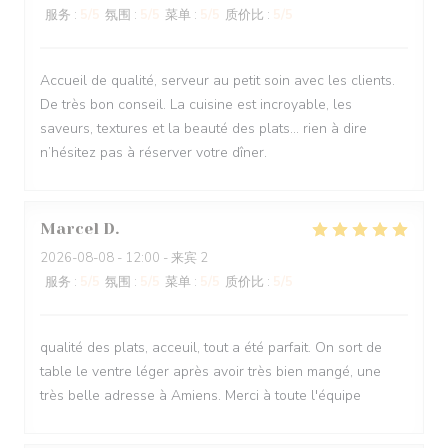
服务
:
5
/5
氛围
:
5
/5
菜单
:
5
/5
质价比
:
5
/5
Accueil de qualité, serveur au petit soin avec les clients.
De très bon conseil. La cuisine est incroyable, les
saveurs, textures et la beauté des plats… rien à dire
n’hésitez pas à réserver votre dîner.
Marcel
D
2026-08-08
- 12:00 - 来宾 2
服务
:
5
/5
氛围
:
5
/5
菜单
:
5
/5
质价比
:
5
/5
qualité des plats, acceuil, tout a été parfait. On sort de
table le ventre léger après avoir très bien mangé, une
très belle adresse à Amiens. Merci à toute l'équipe