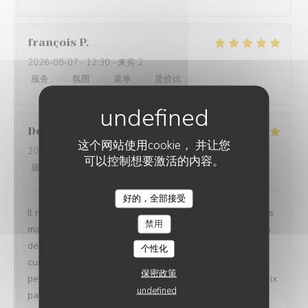
françois
P
2026-08-07
- 12:30 - 来宾 2
服务
:
5
/5
氛围
:
5
/5
菜单
:
5
/5
质价比
:
4
/5
Dorion
J
这个网站使用cookie， 并让您
2026-08-08
- 19:30 - 来宾 2
可以控制想要激活的内容。
服务
:
5
/5
氛围
:
5
/5
菜单
:
5
/5
质价比
:
5
/5
好的，全部接受
Il n'y a aucune fausses notes sur sur restaurant,les plats
禁用
magnifiquement presentés et surtout délicieux avec Des
découvertes surprenantes. Le lieu atypique avec sa
个性化
cuisine ouverte et très bien décoré. Et pour finir un
保密政策
personnel au petits soins. Bref un lieu rapport qualité prix
undefined
parfait. Nous avons découvert ce restaurant via un