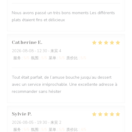
Nous avons passé un très bons moments Les différents
plats étaient fins et délicieux
Catherine
E
2026-08-08
- 12:30 - 来宾 4
服务
:
5
/5
氛围
:
5
/5
菜单
:
5
/5
质价比
:
5
/5
Tout était parfait, de l’amuse bouche jusqu’au dessert
avec un service irréprochable. Une excellente adresse à
recommander sans hésiter
Sylvie
P
2026-08-05
- 19:30 - 来宾 2
服务
:
5
/5
氛围
:
5
/5
菜单
:
5
/5
质价比
:
4
/5