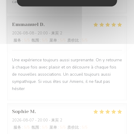
cadeau. Mais nous y reviendrons avec plaisir. Merci
Emmanuel
D
2026-08-08
- 20:00 - 来宾 2
服务
:
5
/5
氛围
:
5
/5
菜单
:
5
/5
质价比
:
5
/5
Une expérience toujours aussi surprenante. On y retourne
à chaque fois avec plaisir et on découvre à chaque fois
de nouvelles associations. Un accueil toujours aussi
sympathique. Si vous êtes sur Amiens, il ne faut pas
hésiter
Sophie
M
2026-08-07
- 20:00 - 来宾 2
服务
:
5
/5
氛围
:
5
/5
菜单
:
5
/5
质价比
:
5
/5