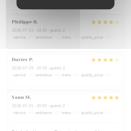
Philippe
H
2026-07-31
- 19:30 - guests 2
service
:
5
/5
ambience
:
4
/5
menu
:
4
/5
quality_price
:
4
/5
Durier
P
2026-07-29
- 20:30 - guests 2
service
:
4
/5
ambience
:
4
/5
menu
:
4
/5
quality_price
:
4
/5
Yann
M
2026-07-31
- 20:00 - guests 2
service
:
4
/5
ambience
:
3
/5
menu
:
5
/5
quality_price
:
5
/5