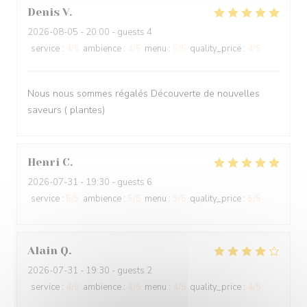
Denis
V
2026-08-05
- 20:00 - guests 4
service
:
4
/5
ambience
:
4
/5
menu
:
5
/5
quality_price
:
4
/5
Nous nous sommes régalés Découverte de nouvelles
saveurs ( plantes)
Henri
C
2026-07-31
- 19:30 - guests 6
service
:
5
/5
ambience
:
5
/5
menu
:
5
/5
quality_price
:
5
/5
Alain
Q
2026-07-31
- 19:30 - guests 2
service
:
4
/5
ambience
:
4
/5
menu
:
4
/5
quality_price
:
4
/5