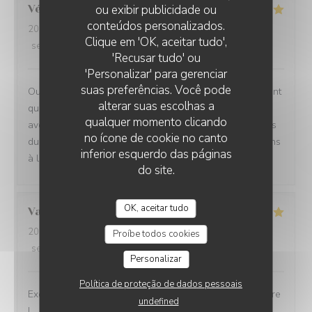
ou exibir publicidade ou
Véronique
D
conteúdos personalizados.
2026-07-29
- 20:00 - guests 2
Clique em 'OK, aceitar tudo',
service
:
5
/5
ambience
:
5
/5
menu
:
5
/5
quality_price
:
5
/5
'Recusar tudo' ou
'Personalizar' para gerenciar
suas preferências. Você pode
Oui absolument nous recommandons votre établissement
alterar suas escolhas a
qui est à la hauteur des recommandations que nous
qualquer momento clicando
avons eu Ce fut un moment délicieux dans tous les sens
no ícone de cookie no canto
du terme, belles et savoureuses découvertes, félicitations
inferior esquerdo das páginas
à l ensemble du personnel en cuisine comme en salle
do site.
OK, aceitar tudo
Valérie
D
2026-07-30
- 12:30 - guests 2
Proíbe todos cookies
service
:
5
/5
ambience
:
5
/5
menu
:
5
/5
quality_price
:
5
/5
Personalizar
Política de proteção de dados pessoais
Excellente cuisine, raffinée, personnel très sympa, j'adore
undefined
!