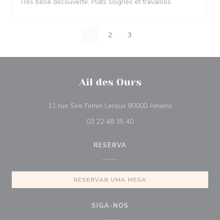
Très belle découverte. Plats soignés et travaillés.
1
2
3
Ail des Ours
((abre numa nov
11 rue Sire Firmin Leroux 80000 Amiens
03 22 48 35 40
RESERVA
RESERVAR UMA MESA
SIGA-NOS