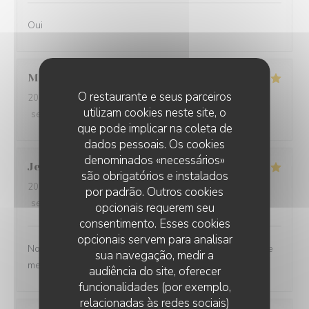
Oui
Martine
S
O restaurante e seus parceiros
2026-07-30
- 20:00 - guests 2
utilizam cookies neste site, o
service
:
5
/5
ambience
:
5
/5
menu
:
5
/5
quality_price
:
5
/5
que pode implicar na coleta de
dados pessoais. Os cookies
denominados «necessários»
Jean-Baptiste
J
são obrigatórios e instalados
2026-07-30
- 19:30 - guests 2
por padrão. Outros cookies
service
:
5
/5
ambience
:
5
/5
menu
:
5
/5
quality_price
:
5
/5
opcionais requerem seu
consentimento. Esses cookies
opcionais servem para analisar
Nous ne sommes mm jamais déçu. L’ail des ours reste le
sua navegação, medir a
meilleur restaurant d’Amiens et de loin.
audiência do site, oferecer
funcionalidades (por exemplo,
relacionadas às redes sociais)