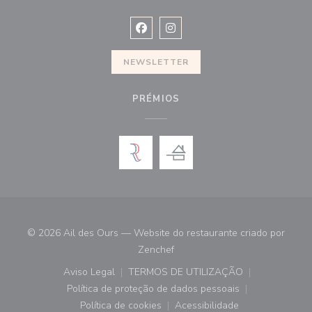
Facebook ((abre numa nova janela))
Instagram ((abre numa nova ja
NEWSLETTER
PRÉMIOS
© 2026 Ail des Ours — Website do restaurante criado por
((abre numa nova janela))
Zenchef
Aviso Legal
TERMOS DE UTILIZAÇÃO
((abre numa nova janela))
((abre numa nova janela))
Política de proteção de dados pessoais
((abre numa nova janela))
Política de cookies
Acessibilidade