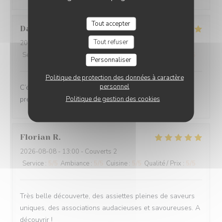
Tout accepter
Danielle
E
Tout refuser
2026-08-05
- 19:30 - Couverts 2
Service
:
5
/5
Ambiance
:
5
/5
Cuisine
:
5
/5
Qualité / Prix
:
5
/5
Personnaliser
Politique de protection des données à caractère
personnel
C’était un repas de rêve. Il y avait les produit frais
Politique de gestion des cookies
présenté avec élan. Nous étions très contents
Florian
R
2026-08-08
- 13:00 - Couverts 2
Service
:
5
/5
Ambiance
:
5
/5
Cuisine
:
5
/5
Qualité / Prix
:
5
/5
Très belle découverte, des assiettes pleines de saveurs
uniques, des associations audacieuses et savoureuses. A
découvrir !