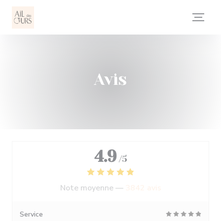
Personnalisation de vos choix en matière de cookies
Avis
4.9
/5
Note moyenne —
3842 avis
Service