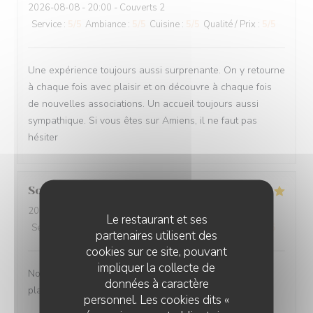
2026-08-08
- 20:00 - Couverts 2
Service
:
5
/5
Ambiance
:
5
/5
Cuisine
:
5
/5
Qualité / Prix
:
5
/5
Une expérience toujours aussi surprenante. On y retourne
à chaque fois avec plaisir et on découvre à chaque fois
de nouvelles associations. Un accueil toujours aussi
sympathique. Si vous êtes sur Amiens, il ne faut pas
hésiter
Sophie
M
2026-08-07
- 20:00 - Couverts 2
Le restaurant et ses
Service
:
5
/5
Ambiance
:
5
/5
Cuisine
:
5
/5
Qualité / Prix
:
5
/5
partenaires utilisent des
cookies sur ce site, pouvant
impliquer la collecte de
Nous avons passé un très bons moments Les différents
données à caractère
plats étaient fins et délicieux
personnel. Les cookies dits «