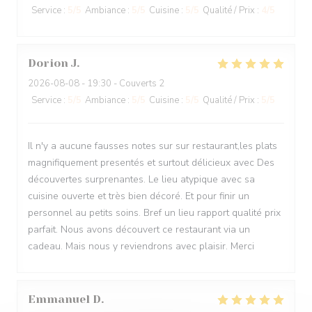
Service
:
5
/5
Ambiance
:
5
/5
Cuisine
:
5
/5
Qualité / Prix
:
4
/5
Dorion
J
2026-08-08
- 19:30 - Couverts 2
Service
:
5
/5
Ambiance
:
5
/5
Cuisine
:
5
/5
Qualité / Prix
:
5
/5
Il n'y a aucune fausses notes sur sur restaurant,les plats
magnifiquement presentés et surtout délicieux avec Des
découvertes surprenantes. Le lieu atypique avec sa
cuisine ouverte et très bien décoré. Et pour finir un
personnel au petits soins. Bref un lieu rapport qualité prix
parfait. Nous avons découvert ce restaurant via un
cadeau. Mais nous y reviendrons avec plaisir. Merci
Emmanuel
D