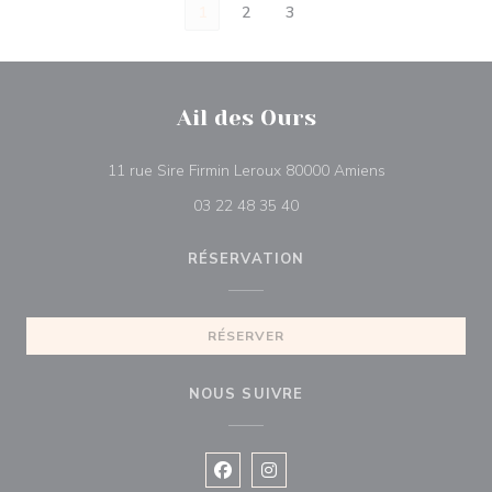
1
2
3
Ail des Ours
((ouvre une nou
11 rue Sire Firmin Leroux 80000 Amiens
03 22 48 35 40
RÉSERVATION
RÉSERVER
NOUS SUIVRE
Facebook ((ouvre une nouvelle fenê
Instagram ((ouvre une nouvell