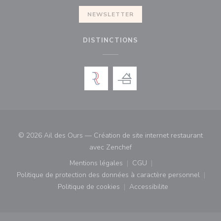
NEWSLETTER
DISTINCTIONS
© 2026 Ail des Ours — Création de site internet restaurant
((ouvre une nouvelle fenêtre)
avec
Zenchef
Mentions légales
CGU
((ouvre une nouvelle fenêtre))
((ouvre une nouvelle fenê
Politique de protection des données à caractère personnel
((ouvre une nouvelle fenêtre))
Politique de cookies
Accessibilite
((ouvre une nouvelle fenêtre))
((ouvre une nouvelle fe