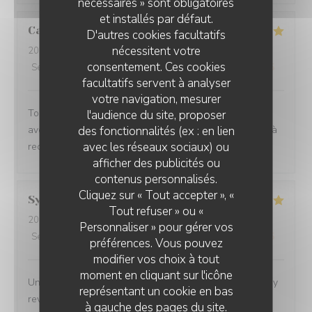
nécessaires » sont obligatoires
et installés par défaut.
Catherine
E
D'autres cookies facultatifs
nécessitent votre
2026-08-08
- 12:30 - Couverts 4
consentement. Ces cookies
Service
:
5
/5
Ambiance
:
5
/5
Cuisine
:
5
/5
Qualité / Prix
:
5
/5
facultatifs servent à analyser
votre navigation, mesurer
Tout était parfait, de l’amuse bouche jusqu’au dessert
l'audience du site, proposer
des fonctionnalités (ex : en lien
avec un service irréprochable. Une excellente adresse à
avec les réseaux sociaux) ou
recommander sans hésiter
afficher des publicités ou
contenus personnalisés.
Cliquez sur « Tout accepter », «
Sylvie
P
Tout refuser » ou «
2026-08-05
- 19:30 - Couverts 2
Personnaliser » pour gérer vos
Service
:
5
/5
Ambiance
:
5
/5
Cuisine
:
5
/5
Qualité / Prix
:
4
/5
préférences. Vous pouvez
modifier vos choix à tout
moment en cliquant sur l'icône
Une excellente cuisine et un service attentionné . Nous y
représentant un cookie en bas
reviendrons avec plaisir.
à gauche des pages du site.