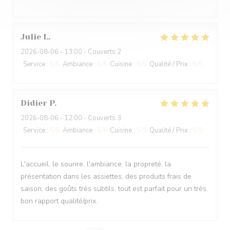
Julie
L
2026-08-06
- 13:00 - Couverts 2
Service
:
5
/5
Ambiance
:
5
/5
Cuisine
:
5
/5
Qualité / Prix
:
5
/5
Didier
P
2026-08-06
- 12:00 - Couverts 3
Service
:
5
/5
Ambiance
:
5
/5
Cuisine
:
5
/5
Qualité / Prix
:
5
/5
L'accueil, le sourire, l'ambiance, la propreté, la
présentation dans les assiettes, des produits frais de
saison, des goûts très subtils, tout est parfait pour un très
bon rapport qualité/prix.