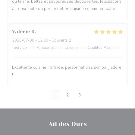
du terme, belles et savoureuses découvertes, félicitations
à l ensemble du personnel en cuisine comme en salle
Valérie
D
2026-07-30
- 12:30 - Couverts 2
Service
:
5
/5
Ambiance
:
5
/5
Cuisine
:
5
/5
Qualité / Prix
:
5
/5
Excellente cuisine, raffinée, personnel très sympa, j'adore
!
1
2
3
Ail des Ours