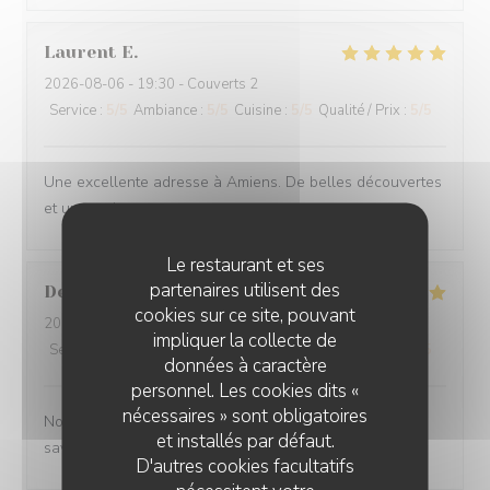
Laurent
E
2026-08-06
- 19:30 - Couverts 2
Service
:
5
/5
Ambiance
:
5
/5
Cuisine
:
5
/5
Qualité / Prix
:
5
/5
Une excellente adresse à Amiens. De belles découvertes
et un service au top.
Le restaurant et ses
partenaires utilisent des
Denis
V
cookies sur ce site, pouvant
2026-08-05
- 20:00 - Couverts 4
impliquer la collecte de
Service
:
4
/5
Ambiance
:
4
/5
Cuisine
:
5
/5
Qualité / Prix
:
4
/5
données à caractère
personnel. Les cookies dits «
nécessaires » sont obligatoires
Nous nous sommes régalés Découverte de nouvelles
et installés par défaut.
saveurs ( plantes)
D'autres cookies facultatifs