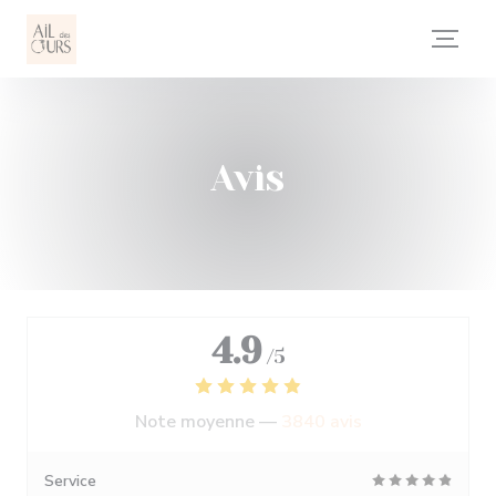
Personnalisation de vos choix en matière de cookies
Avis
4.9
/5
Note moyenne —
3840 avis
Service