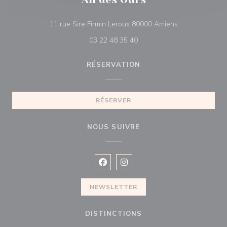
((ouvre une nou
11 rue Sire Firmin Leroux 80000 Amiens
03 22 48 35 40
RÉSERVATION
RÉSERVER
NOUS SUIVRE
Facebook ((ouvre une nouvelle fenê
Instagram ((ouvre une nouvell
NEWSLETTER
DISTINCTIONS