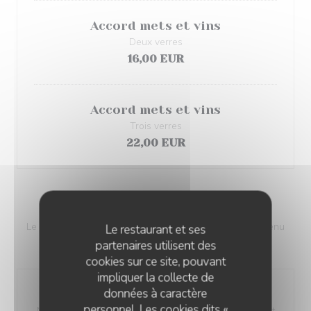
Accord mets et vins
Deux verres
16,00 EUR
Accord mets et vins
Trois verres
22,00 EUR
SAMEDI MIDI ET JOUR FÉRIÉ
Le chef et son équipe vous invitent à composer votre menu
Le restaurant et ses
parmi les créations éphémères de la carte.
partenaires utilisent des
cookies sur ce site, pouvant
impliquer la collecte de
données à caractère
Balade
personnel. Les cookies dits «
Menu en 3 temps Amuse-bouche, entrée, plat, dessert