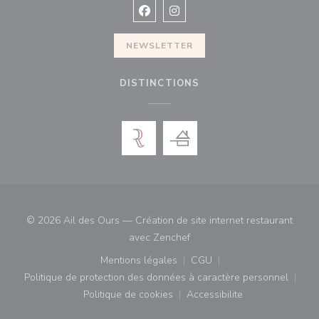
Facebook ((ouvre une nouvelle fenê
Instagram ((ouvre une nouvell
NEWSLETTER
DISTINCTIONS
© 2026 Ail des Ours — Création de site internet restaurant
((ouvre une nouvelle fenêtre)
avec
Zenchef
Mentions légales
CGU
((ouvre une nouvelle fenêtre))
((ouvre une nouvelle fenê
Politique de protection des données à caractère personnel
((ouvre une nouvelle fenêtre))
Politique de cookies
Accessibilite
((ouvre une nouvelle fenêtre))
((ouvre une nouvelle fe