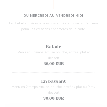
DU MERCREDI AU VENDREDI MIDI
Le chef et son équipe vous invitent à composer votre menu
parmi les créations éphémères de la carte.
Balade
Menu en 3 temps Amuse bouche, entrée, plat et
dessert
36,00 EUR
En passant
Menu en 2 temps Amuse-bouche, entrée / plat ou Plat /
dessert
30,00 EUR