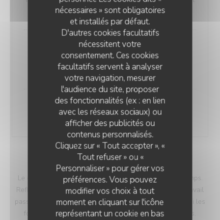
nécessaires » sont obligatoires
36,00 EUR
et installés par défaut.
D'autres cookies facultatifs
nécessitent votre
Accord mets et vins
consentement. Ces cookies
3 verres
facultatifs servent à analyser
22,00 EUR
votre navigation, mesurer
l'audience du site, proposer
des fonctionnalités (ex : en lien
Création fromagère
avec les réseaux sociaux) ou
8,00 EUR
afficher des publicités ou
contenus personnalisés.
Cliquez sur « Tout accepter », «
Tout refuser » ou «
SOIR
Personnaliser » pour gérer vos
Le chef et son équipe composent un menu en 4 ou 6 temps.
préférences. Vous pouvez
Reflet éphémère de notre territoire, de la nature et du travail
modifier vos choix à tout
moment en cliquant sur l'icône
passionné et passionnant des hommes et des femmes qui les
représentant un cookie en bas
font vibrer. Parfois déroutantes, souvent réconfortantes,