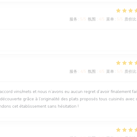
服务
:
5
/5
氛围
:
4
/5
菜单
:
5
/5
质价比
服务
:
4
/5
氛围
:
4
/5
菜单
:
5
/5
质价比
’accord vins/mets et nous n’avons eu aucun regret d’avoir finalement fai
découverte grâce à l’originalité des plats proposés tous cuisinés avec 
dons cet établissement sans hésitation !