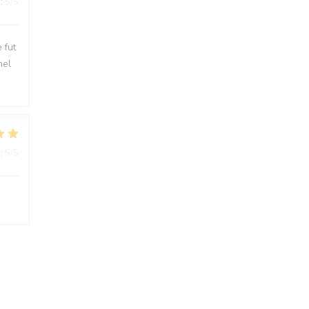
:
5
/5
 fut
nel
:
5
/5