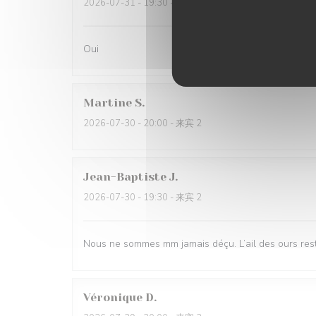
2026-07-31
- 19:30 - 来宾 2
Oui
Martine
S
2026-07-30
- 20:00 - 来宾 2
Jean-Baptiste
J
2026-07-30
- 19:30 - 来宾 2
Nous ne sommes mm jamais déçu. L’ail des ours reste
Véronique
D