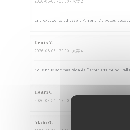
2026-08-06
- 19:30 - 来宾 2
Une excellente adresse à Amiens. De belles découve
Denis
V
2026-08-05
- 20:00 - 来宾 4
Nous nous sommes régalés Découverte de nouvelles
Henri
C
2026-07-31
- 19:30 - 来宾 6
Alain
Q