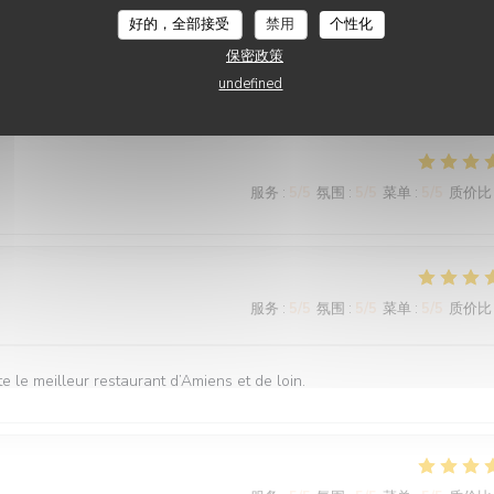
服务
:
4
/5
氛围
:
4
/5
菜单
:
4
/5
质价比
好的，全部接受
禁用
个性化
保密政策
undefined
服务
:
5
/5
氛围
:
5
/5
菜单
:
5
/5
质价比
服务
:
5
/5
氛围
:
5
/5
菜单
:
5
/5
质价比
 le meilleur restaurant d’Amiens et de loin.