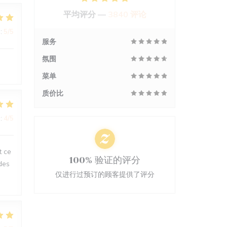
平均评分 —
3840 评论
:
5
/5
服务
氛围
菜单
质价比
:
4
/5
t ce
100% 验证的评分
des
仅进行过预订的顾客提供了评分