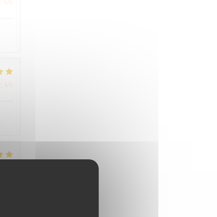
:
5
/5
:
4
/5
:
5
/5