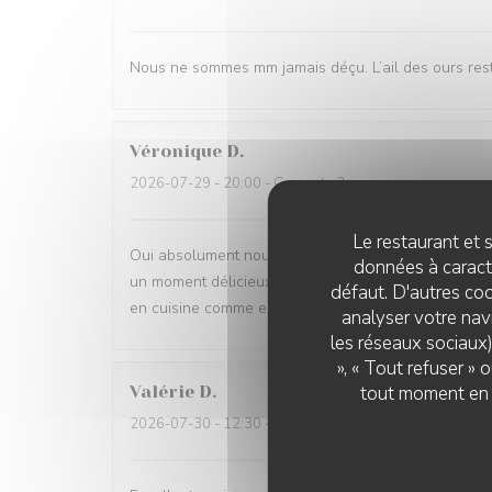
Nous ne sommes mm jamais déçu. L’ail des ours reste
Véronique
D
2026-07-29
- 20:00 - Couverts 2
Le restaurant et s
Oui absolument nous recommandons votre établisse
données à caractè
un moment délicieux dans tous les sens du terme, be
défaut. D'autres coo
en cuisine comme en salle
analyser votre navi
les réseaux sociaux)
», « Tout refuser »
tout moment en c
Valérie
D
2026-07-30
- 12:30 - Couverts 2