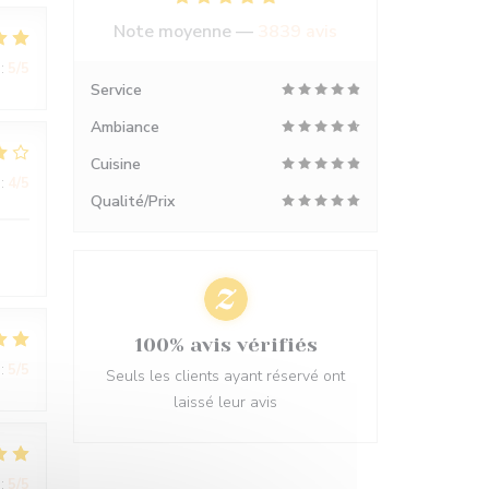
Note moyenne —
3839 avis
:
5
/5
Service
Ambiance
Cuisine
:
4
/5
Qualité/Prix
100% avis vérifiés
:
5
/5
Seuls les clients ayant réservé ont
laissé leur avis
:
5
/5