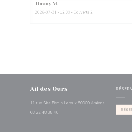
Jimmy
M
2026-07-31
- 12:30 - Couverts 2
Ail des Ours
RÉSER
((ouvre une nou
11 rue Sire Firmin Leroux 80000 Amiens
RÉSE
03 22 48 35 40