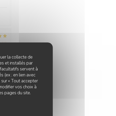
:
5
/5
quer la collecte de
 fut
s et installés par
nel
facultatifs servent à
s (ex : en lien avec
z sur « Tout accepter
modifier vos choix à
es pages du site.
:
5
/5