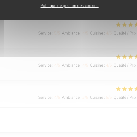
adore !
Politique de gestion des cookies
Service
:
5
/5
Ambiance
:
4
/5
Cuisine
:
4
/5
Qualité / Prix
Service
:
4
/5
Ambiance
:
4
/5
Cuisine
:
4
/5
Qualité / Prix
Service
:
4
/5
Ambiance
:
3
/5
Cuisine
:
5
/5
Qualité / Prix