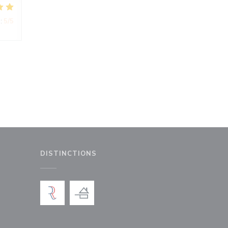
:
5
/5
DISTINCTIONS
le fenêtre))
nouvelle fenêtre))