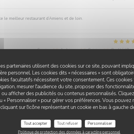
 le meilleur restaurant d’Amiens et de loin.
Service
:
5
/5
Ambiance
:
5
/5
Cuisine
:
5
/5
Qualité / Prix
es partenaires utilisent des cookies sur ce site, pouvant impli
ment qui est à la hauteur des recommandations que nous avons eu Ce
re personnel. Les cookies dits « nécessaires » sont obligatoire
lles et savoureuses découvertes, félicitations à l ensemble du person
kies facultatifs nécessitent votre consentement. Ces cookies 
gation, mesurer l'audience du site, proposer des fonctionnalité
 ou afficher des publicités ou contenus personnalisés. Clique
 ou « Personnaliser » pour gérer vos préférences. Vous pouvez 
liquant sur l'icône représentant un cookie en bas à gauche d
Service
:
5
/5
Ambiance
:
5
/5
Cuisine
:
5
/5
Qualité / Prix
Tout accepter
Tout refuser
Personnaliser
Politique de protection des données à caractère personnel