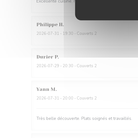
Excellente cuisine, raffinée, personnel très sympa, j'
Philippe
H
2026-07-31
- 19:30 - Couverts 2
Durier
P
2026-07-29
- 20:30 - Couverts 2
Yann
M
2026-07-31
- 20:00 - Couverts 2
Très belle découverte. Plats soignés et travaillés.