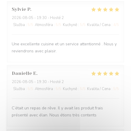
Sylvie
P
2026-08-05
- 19:30 - Hosté 2
Služba
:
5
/5
Atmosféra
:
5
/5
Kuchyně
:
5
/5
Kvalita / Cena
:
4
/5
Une excellente cuisine et un service attentionné . Nous y
reviendrons avec plaisir.
Danielle
E
2026-08-05
- 19:30 - Hosté 2
Služba
:
5
/5
Atmosféra
:
5
/5
Kuchyně
:
5
/5
Kvalita / Cena
:
5
/5
C’était un repas de rêve. Il y avait les produit frais
présenté avec élan. Nous étions très contents