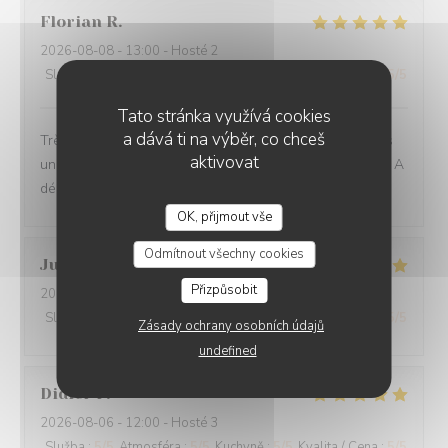
Florian
R
2026-08-08
- 13:00 - Hosté 2
Služba
:
5
/5
Atmosféra
:
5
/5
Kuchyně
:
5
/5
Kvalita / Cena
:
5
/5
Tato stránka využívá cookies
a dává ti na výběr, co chceš
Très belle découverte, des assiettes pleines de saveurs
aktivovat
uniques, des associations audacieuses et savoureuses. A
découvrir !
OK, přijmout vše
Odmítnout všechny cookies
Julie
L
Přizpůsobit
2026-08-06
- 13:00 - Hosté 2
Služba
:
5
/5
Atmosféra
:
5
/5
Kuchyně
:
5
/5
Kvalita / Cena
:
5
/5
Zásady ochrany osobních údajů
undefined
Didier
P
2026-08-06
- 12:00 - Hosté 3
Služba
:
5
/5
Atmosféra
:
5
/5
Kuchyně
:
5
/5
Kvalita / Cena
:
5
/5