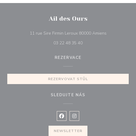
Ail des Ours
((otevře se v n
11 rue Sire Firmin Leroux 80000 Amiens
03 22 48 35 40
REZERVACE
REZERVOVAT STŮL
SLEDUJTE NÁS
Facebook ((otevře se v novém okně
Instagram ((otevře se v nové
NEWSLETTER