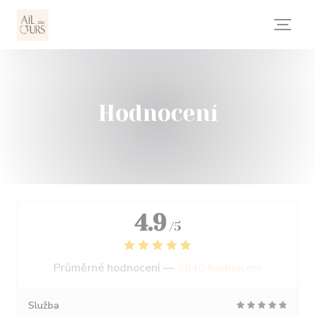
Panel pro správu cookies
Hodnocení
4.9
/5
Průměrné hodnocení —
3840 hodnoceni
Služba