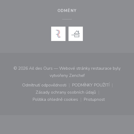
ODMĚNY
© 2026 Ail des Ours — Webové stránky restaurace byly
((otevře se v novém okně))
vytvořeny
Zenchef
Odmítnutí odpovědnosti
PODMÍNKY POUŽITÍ
((otevře se v novém okně))
((otevře se v novém o
Zásady ochrany osobních údajů
((otevře se v novém okně))
Politika ohledně cookies
Pristupnost
((otevře se v novém okně))
((otevře se v novém o