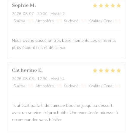
Sophie
M
2026-08-07
- 20:00 - Hosté 2
Služba
:
5
/5
Atmosféra
:
5
/5
Kuchyně
:
5
/5
Kvalita / Cena
:
5
/5
Nous avons passé un très bons moments Les différents
plats étaient fins et délicieux
Catherine
E
2026-08-08
- 12:30 - Hosté 4
Služba
:
5
/5
Atmosféra
:
5
/5
Kuchyně
:
5
/5
Kvalita / Cena
:
5
/5
Tout était parfait, de l’amuse bouche jusqu’au dessert
avec un service irréprochable. Une excellente adresse à
recommander sans hésiter