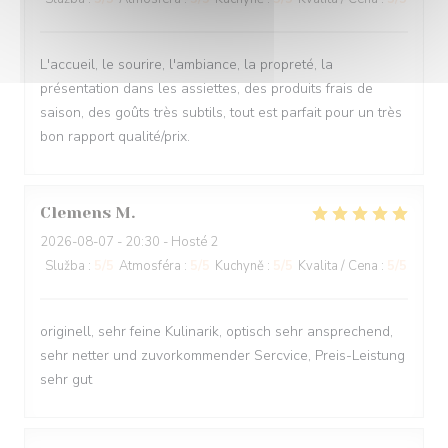
L'accueil, le sourire, l'ambiance, la propreté, la
présentation dans les assiettes, des produits frais de
saison, des goûts très subtils, tout est parfait pour un très
bon rapport qualité/prix.
Clemens
M
2026-08-07
- 20:30 - Hosté 2
Služba
:
5
/5
Atmosféra
:
5
/5
Kuchyně
:
5
/5
Kvalita / Cena
:
5
/5
originell, sehr feine Kulinarik, optisch sehr ansprechend,
sehr netter und zuvorkommender Sercvice, Preis-Leistung
sehr gut