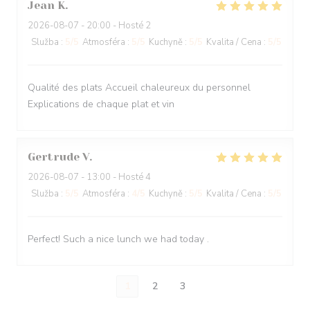
Jean
K
2026-08-07
- 20:00 - Hosté 2
Služba
:
5
/5
Atmosféra
:
5
/5
Kuchyně
:
5
/5
Kvalita / Cena
:
5
/5
Qualité des plats Accueil chaleureux du personnel
Explications de chaque plat et vin
Gertrude
V
2026-08-07
- 13:00 - Hosté 4
Služba
:
5
/5
Atmosféra
:
4
/5
Kuchyně
:
5
/5
Kvalita / Cena
:
5
/5
Perfect! Such a nice lunch we had today .
1
2
3