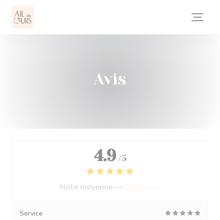
Personnalisation de vos choix en matière de cookies
Avis
4.9
/5
Note moyenne —
3842 avis
Service