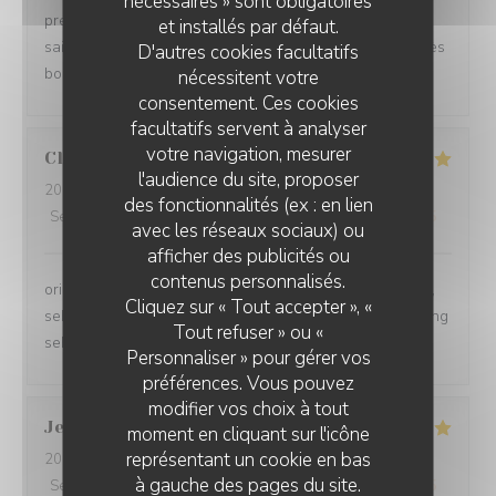
nécessaires » sont obligatoires
présentation dans les assiettes, des produits frais de
et installés par défaut.
saison, des goûts très subtils, tout est parfait pour un très
D'autres cookies facultatifs
bon rapport qualité/prix.
nécessitent votre
consentement. Ces cookies
facultatifs servent à analyser
votre navigation, mesurer
Clemens
M
l'audience du site, proposer
2026-08-07
- 20:30 - Couverts 2
des fonctionnalités (ex : en lien
Service
:
5
/5
Ambiance
:
5
/5
Cuisine
:
5
/5
Qualité / Prix
:
5
/5
avec les réseaux sociaux) ou
afficher des publicités ou
contenus personnalisés.
originell, sehr feine Kulinarik, optisch sehr ansprechend,
Cliquez sur « Tout accepter », «
sehr netter und zuvorkommender Sercvice, Preis-Leistung
Tout refuser » ou «
sehr gut
Personnaliser » pour gérer vos
préférences. Vous pouvez
modifier vos choix à tout
Jean
K
moment en cliquant sur l'icône
représentant un cookie en bas
2026-08-07
- 20:00 - Couverts 2
à gauche des pages du site.
Service
:
5
/5
Ambiance
:
5
/5
Cuisine
:
5
/5
Qualité / Prix
:
5
/5