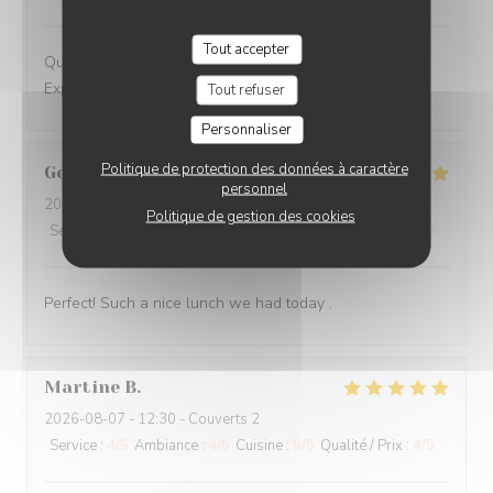
Tout accepter
Qualité des plats Accueil chaleureux du personnel
Explications de chaque plat et vin
Tout refuser
Personnaliser
Politique de protection des données à caractère
Gertrude
V
personnel
2026-08-07
- 13:00 - Couverts 4
Politique de gestion des cookies
Service
:
5
/5
Ambiance
:
4
/5
Cuisine
:
5
/5
Qualité / Prix
:
5
/5
Perfect! Such a nice lunch we had today .
Martine
B
2026-08-07
- 12:30 - Couverts 2
Service
:
4
/5
Ambiance
:
4
/5
Cuisine
:
5
/5
Qualité / Prix
:
4
/5