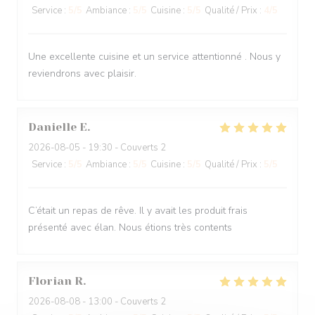
Service
:
5
/5
Ambiance
:
5
/5
Cuisine
:
5
/5
Qualité / Prix
:
4
/5
Une excellente cuisine et un service attentionné . Nous y
reviendrons avec plaisir.
Danielle
E
2026-08-05
- 19:30 - Couverts 2
Service
:
5
/5
Ambiance
:
5
/5
Cuisine
:
5
/5
Qualité / Prix
:
5
/5
C’était un repas de rêve. Il y avait les produit frais
présenté avec élan. Nous étions très contents
Florian
R
2026-08-08
- 13:00 - Couverts 2