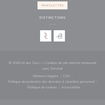
NEWSLETTER
DISTINCTIONS
© 2026 Ail des Ours — Création de site internet restaurant
((ouvre une nouvelle fenêtre)
avec
Zenchef
Mentions légales
CGU
((ouvre une nouvelle fenêtre))
((ouvre une nouvelle fenê
Politique de protection des données à caractère personnel
((ouvre une nouvelle fenêtre))
Politique de cookies
Accessibilite
((ouvre une nouvelle fenêtre))
((ouvre une nouvelle fe