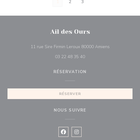
1
2
3
Ail des Ours
((ouvre une nou
11 rue Sire Firmin Leroux 80000 Amiens
03 22 48 35 40
RÉSERVATION
RÉSERVER
NOUS SUIVRE
Facebook ((ouvre une nouvelle fenê
Instagram ((ouvre une nouvell