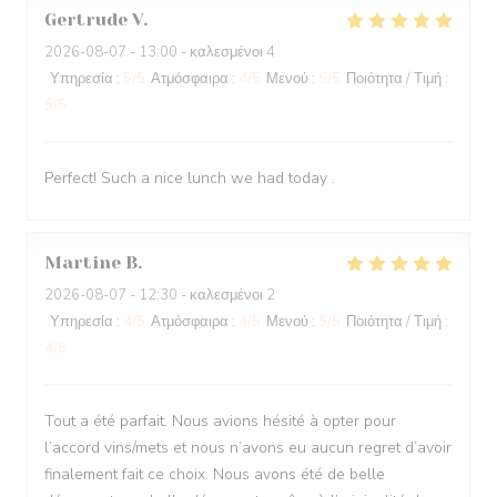
Gertrude
V
2026-08-07
- 13:00 - καλεσμένοι 4
Υπηρεσία
:
5
/5
Ατμόσφαιρα
:
4
/5
Μενού
:
5
/5
Ποιότητα / Τιμή
:
5
/5
Perfect! Such a nice lunch we had today .
Martine
B
2026-08-07
- 12:30 - καλεσμένοι 2
Υπηρεσία
:
4
/5
Ατμόσφαιρα
:
4
/5
Μενού
:
5
/5
Ποιότητα / Τιμή
:
4
/5
Tout a été parfait. Nous avions hésité à opter pour
l’accord vins/mets et nous n’avons eu aucun regret d’avoir
finalement fait ce choix. Nous avons été de belle