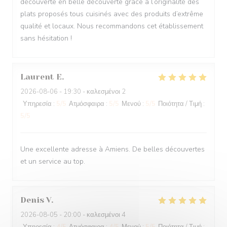
découverte en belle découverte grâce à l’originalité des
plats proposés tous cuisinés avec des produits d’extrême
qualité et locaux. Nous recommandons cet établissement
sans hésitation !
Laurent
E
2026-08-06
- 19:30 - καλεσμένοι 2
Υπηρεσία
:
5
/5
Ατμόσφαιρα
:
5
/5
Μενού
:
5
/5
Ποιότητα / Τιμή
:
5
/5
Une excellente adresse à Amiens. De belles découvertes
et un service au top.
Denis
V
2026-08-05
- 20:00 - καλεσμένοι 4