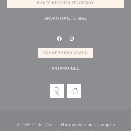
ΚΆΝΤΕ ΚΡΆΤΗΣΗ ΤΡΑΠΕΖΙΟΎ
ΑΚΟΛΟΥΘΉΣΤΕ ΜΑΣ
Facebook ((ανοίγει σε νέο παράθυρ
Instagram ((ανοίγει σε νέο π
ΕΝΗΜΕΡΩΤΙΚΌ ΔΕΛΤΊΟ
ΑΝΤΑΜΟΙΒΈΣ
© 2026 Ail des Ours — Η ιστοσελίδα του εστιατορίου