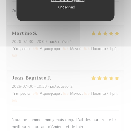
undefined
Oui
Martine
S
2026-07-30
- 20:00 - καλεσμένοι 2
Υπηρεσία
:
5
/5
Ατμόσφαιρα
:
5
/5
Μενού
:
5
/5
Ποιότητα / Τιμή
:
5
/5
Jean-Baptiste
J
2026-07-30
- 19:30 - καλεσμένοι 2
Υπηρεσία
:
5
/5
Ατμόσφαιρα
:
5
/5
Μενού
:
5
/5
Ποιότητα / Τιμή
:
5
/5
Nous ne sommes mm jamais déçu. L’ail des ours reste le
meilleur restaurant d’Amiens et de loin.