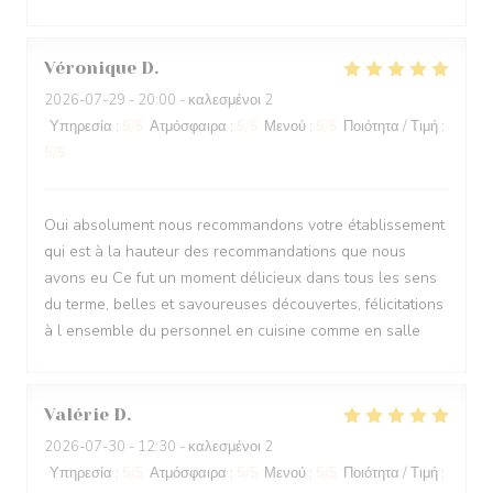
Véronique
D
2026-07-29
- 20:00 - καλεσμένοι 2
Υπηρεσία
:
5
/5
Ατμόσφαιρα
:
5
/5
Μενού
:
5
/5
Ποιότητα / Τιμή
:
5
/5
Oui absolument nous recommandons votre établissement
qui est à la hauteur des recommandations que nous
avons eu Ce fut un moment délicieux dans tous les sens
du terme, belles et savoureuses découvertes, félicitations
à l ensemble du personnel en cuisine comme en salle
Valérie
D
2026-07-30
- 12:30 - καλεσμένοι 2
Υπηρεσία
:
5
/5
Ατμόσφαιρα
:
5
/5
Μενού
:
5
/5
Ποιότητα / Τιμή
: