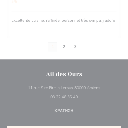
5
/5
Excellente cuisine, raffinée, personnel très sympa, j'adore
!
1
2
3
Ail des Ours
((ανοίγει σε νέ
11 rue Sire Firmin Leroux 80000 Amiens
03 22 48 35 40
ΚΡΆΤΗΣΗ