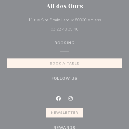
Ail des Ours
((opens in a n
11 rue Sire Firmin Leroux 80000 Amiens
03 22 48 35 40
BOOKING
BOOK A TABLE
FOLLOW US
Facebook ((opens in a new window
Instagram ((opens in a new w
NEWSLETTER
REWARDS