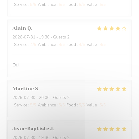
Service
:
5
/5
Ambiance
:
5
/5
Food
:
5
/5
Value
:
5
/5
Alain
Q
2026-07-31
- 19:30 - Guests 2
Service
:
4
/5
Ambiance
:
4
/5
Food
:
4
/5
Value
:
4
/5
Oui
Martine
S
2026-07-30
- 20:00 - Guests 2
Service
:
5
/5
Ambiance
:
5
/5
Food
:
5
/5
Value
:
5
/5
Jean-Baptiste
J
2026-07-30
- 19:30 - Guests 2