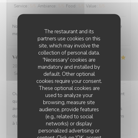
Service
:
5
/5
Ambiance
:
5
/5
Food
:
5
/5
Value
:
5
/5
Nous ne sommes mm jamais déçu. L’ail des ours reste le
The restaurant and its
meilleur restaurant d’Amiens et de loin.
partners use cookies on this
site, which may involve the
collection of personal data.
Véronique
D
'Necessary' cookies are
mandatory and installed by
2026-07-29
- 20:00 - Guests 2
default. Other optional
Service
:
5
/5
Ambiance
:
5
/5
Food
:
5
/5
Value
:
5
/5
cookies require your consent.
These optional cookies are
Oui absolument nous recommandons votre établissement
used to analyze your
qui est à la hauteur des recommandations que nous
browsing, measure site
avons eu Ce fut un moment délicieux dans tous les sens
audience, provide features
(e.g., related to social
du terme, belles et savoureuses découvertes, félicitations
networks) or display
à l ensemble du personnel en cuisine comme en salle
personalized advertising or
content. Click on 'OK, accept