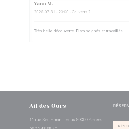
Yann
M
2026-07-31
- 20:00 - Couverts 2
Très belle découverte. Plats soignés et travaillés.
Ail des Ours
RÉSER
((ouvre une nou
11 rue Sire Firmin Leroux 80000 Amiens
RÉSE
03 22 48 35 40