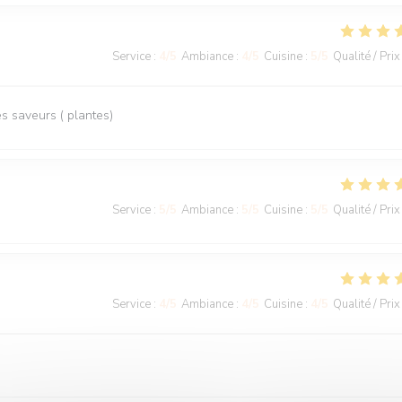
Service
:
4
/5
Ambiance
:
4
/5
Cuisine
:
5
/5
Qualité / Prix
 saveurs ( plantes)
Service
:
5
/5
Ambiance
:
5
/5
Cuisine
:
5
/5
Qualité / Prix
Service
:
4
/5
Ambiance
:
4
/5
Cuisine
:
4
/5
Qualité / Prix