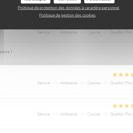
Politique de protection des données à caractère personnel
Politique de gestion des cookies
Service
:
5
/5
Ambiance
:
5
/5
Cuisine
:
5
/5
Qualité / Prix
adore !
Service
:
5
/5
Ambiance
:
4
/5
Cuisine
:
4
/5
Qualité / Prix
Service
:
4
/5
Ambiance
:
4
/5
Cuisine
:
4
/5
Qualité / Prix