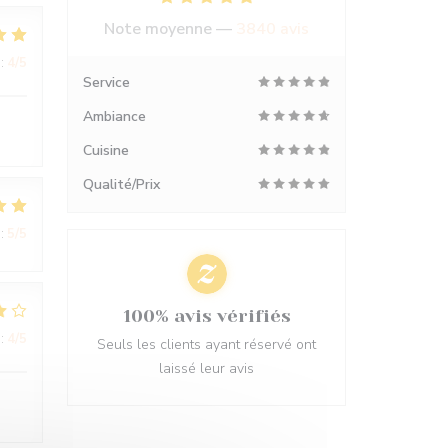
Note moyenne —
3840 avis
:
4
/5
Service
Ambiance
Cuisine
Qualité/Prix
:
5
/5
100% avis vérifiés
:
4
/5
Seuls les clients ayant réservé ont
laissé leur avis