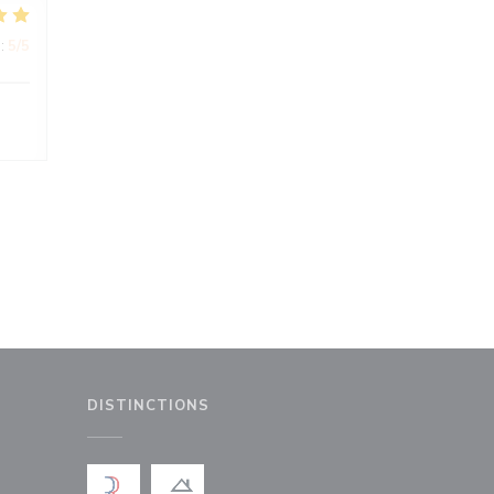
:
5
/5
DISTINCTIONS
le fenêtre))
nouvelle fenêtre))