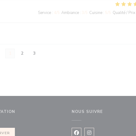
Service
:
4
/5
Ambiance
:
3
/5
Cuisine
:
5
/5
Qualité / Prix
1
2
3
VATION
NOUS SUIVRE
velle fenêtre))
RVER
Facebook ((ouvre une nouvel
Instagram ((ouvre une 