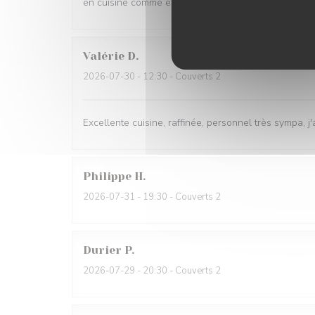
en cuisine comme en salle
Valérie
D
2026-07-30
- 12:30 - Couverts 2
Excellente cuisine, raffinée, personnel très sympa, j'
Philippe
H
2026-07-31
- 19:30 - Couverts 2
Durier
P
2026-07-29
- 20:30 - Couverts 2