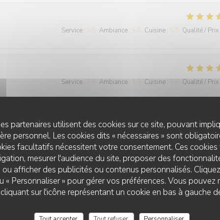
Service
:
5
/5
Ambiance
:
5
/5
Cuisine
:
5
/5
Qualité / Prix
Service
:
5
/5
Ambiance
:
5
/5
Cuisine
:
5
/5
Qualité / Prix
 le meilleur restaurant d’Amiens et de loin.
es partenaires utilisent des cookies sur ce site, pouvant impli
re personnel. Les cookies dits « nécessaires » sont obligatoire
kies facultatifs nécessitent votre consentement. Ces cookies 
gation, mesurer l'audience du site, proposer des fonctionnalité
Service
:
5
/5
Ambiance
:
5
/5
Cuisine
:
5
/5
Qualité / Prix
 ou afficher des publicités ou contenus personnalisés. Clique
 ou « Personnaliser » pour gérer vos préférences. Vous pouvez 
liquant sur l'icône représentant un cookie en bas à gauche d
ment qui est à la hauteur des recommandations que nous avons eu Ce
lles et savoureuses découvertes, félicitations à l ensemble du person
Tout accepter
Tout refuser
Personnaliser