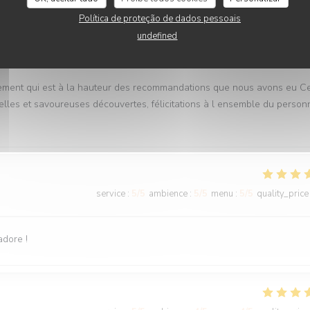
Política de proteção de dados pessoais
undefined
service
:
5
/5
ambience
:
5
/5
menu
:
5
/5
quality_price
ment qui est à la hauteur des recommandations que nous avons eu Ce
lles et savoureuses découvertes, félicitations à l ensemble du person
service
:
5
/5
ambience
:
5
/5
menu
:
5
/5
quality_price
adore !