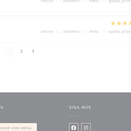
service
:
5
/5
ambience
:
4
/5
menu
:
4
/5
quality_price
service
:
4
/5
ambience
:
4
/5
menu
:
4
/5
quality_price
1
2
3
VA
SIGA-NOS
va janela))
RVAR UMA MESA
Facebook ((abre numa nova j
Instagram ((abre numa 