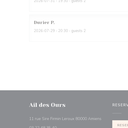
2026-07-31
- 19:30 - guests 2
Durier
P
2026-07-29
- 20:30 - guests 2
Ail des Ours
RESER
((abre numa no
11 rue Sire Firmin Leroux 80000 Amiens
RESE
03 22 48 35 40