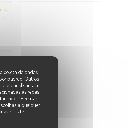
:
4
/5
:
5
/5
 na coleta de dados
 por padrão. Outros
 para analisar sua
lacionadas às redes
:
5
/5
ar tudo', 'Recusar
 escolhas a qualquer
nas do site.