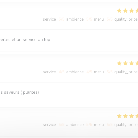
service
:
5
/5
ambience
:
5
/5
menu
:
5
/5
quality_price
rtes et un service au top.
service
:
4
/5
ambience
:
4
/5
menu
:
5
/5
quality_price
 saveurs ( plantes)
service
:
5
/5
ambience
:
5
/5
menu
:
5
/5
quality_price