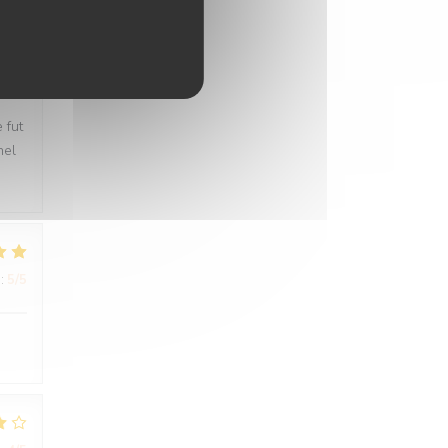
:
5
/5
 fut
nel
:
5
/5