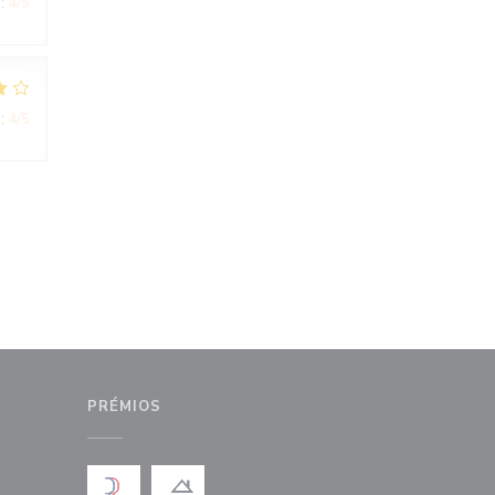
:
4
/5
:
4
/5
PRÉMIOS
anela))
nova janela))