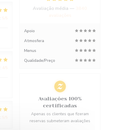
Avaliação média —
3840
avaliações
:
5
/5
Apoio
Atmosfera
Menus
Qualidade/Preço
:
4
/5
Avaliações 100%
certificadas
Apenas os clientes que fizeram
:
5
/5
reservas submeteram avaliações