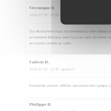
Véronique
D
2026-07-29
- 20:00 - guests 2
Oui absolument nous recommandons votre établisse
un moment délicieux dans tous les sens du terme, be
en cuisine comme en salle
Valérie
D
2026-07-30
- 12:30 - guests 2
Excellente cuisine, raffinée, personnel très sympa, j'
Philippe
H