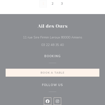
1
2
3
Ail des Ours
((opens in a n
11 rue Sire Firmin Leroux 80000 Amiens
03 22 48 35 40
BOOKING
BOOK A TABLE
FOLLOW US
Facebook ((opens in a new window
Instagram ((opens in a new w