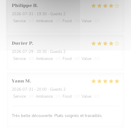
Philippe
H
2026-07-31
- 19:30 - Guests 2
Service
:
5
/5
Ambiance
:
4
/5
Food
:
4
/5
Value
:
4
/5
Durier
P
2026-07-29
- 20:30 - Guests 2
Service
:
4
/5
Ambiance
:
4
/5
Food
:
4
/5
Value
:
4
/5
Yann
M
2026-07-31
- 20:00 - Guests 2
Service
:
4
/5
Ambiance
:
3
/5
Food
:
5
/5
Value
:
5
/5
Très belle découverte. Plats soignés et travaillés.