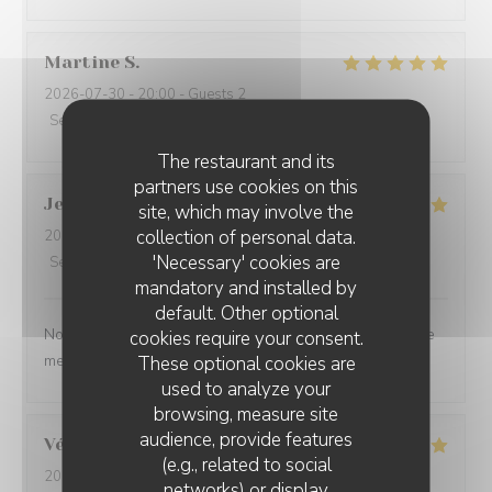
Martine
S
2026-07-30
- 20:00 - Guests 2
Service
:
5
/5
Ambiance
:
5
/5
Food
:
5
/5
Value
:
5
/5
The restaurant and its
partners use cookies on this
Jean-Baptiste
J
site, which may involve the
collection of personal data.
2026-07-30
- 19:30 - Guests 2
'Necessary' cookies are
Service
:
5
/5
Ambiance
:
5
/5
Food
:
5
/5
Value
:
5
/5
mandatory and installed by
default. Other optional
Nous ne sommes mm jamais déçu. L’ail des ours reste le
cookies require your consent.
meilleur restaurant d’Amiens et de loin.
These optional cookies are
used to analyze your
browsing, measure site
audience, provide features
Véronique
D
(e.g., related to social
2026-07-29
- 20:00 - Guests 2
networks) or display