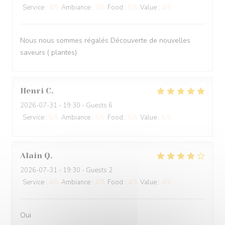
Service
:
4
/5
Ambiance
:
4
/5
Food
:
5
/5
Value
:
4
/5
Nous nous sommes régalés Découverte de nouvelles
saveurs ( plantes)
Henri
C
2026-07-31
- 19:30 - Guests 6
Service
:
5
/5
Ambiance
:
5
/5
Food
:
5
/5
Value
:
5
/5
Alain
Q
2026-07-31
- 19:30 - Guests 2
Service
:
4
/5
Ambiance
:
4
/5
Food
:
4
/5
Value
:
4
/5
Oui