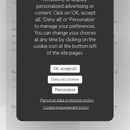
Service
:
5
/5
Ambiance
:
5
/5
Food
:
5
/5
Value
:
5
/5
personalized advertising or
content. Click on 'OK, accept
all', 'Deny all' or 'Personalize'
Oui absolument nous recommandons votre établissement
to manage your preferences.
qui est à la hauteur des recommandations que nous
You can change your choices
avons eu Ce fut un moment délicieux dans tous les sens
at any time by clicking on the
du terme, belles et savoureuses découvertes, félicitations
cookie icon at the bottom left
à l ensemble du personnel en cuisine comme en salle
of the site pages.
OK, accept all
Valérie
D
Deny all cookies
2026-07-30
- 12:30 - Guests 2
Service
:
5
/5
Ambiance
:
5
/5
Food
:
5
/5
Value
:
5
/5
Personalize
Personal data protection policy
Excellente cuisine, raffinée, personnel très sympa, j'adore
Cookie management policy
!