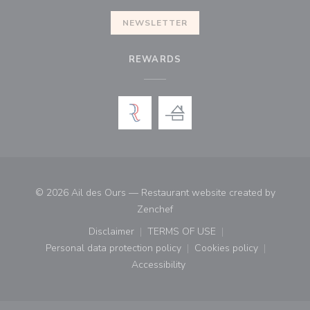
NEWSLETTER
REWARDS
© 2026 Ail des Ours — Restaurant website created by
((opens in a new window))
Zenchef
Disclaimer
TERMS OF USE
((opens in a new window))
((opens in a new window))
Personal data protection policy
Cookies policy
((opens in a new window))
((opens in a new
Accessibility
((opens in a new window))