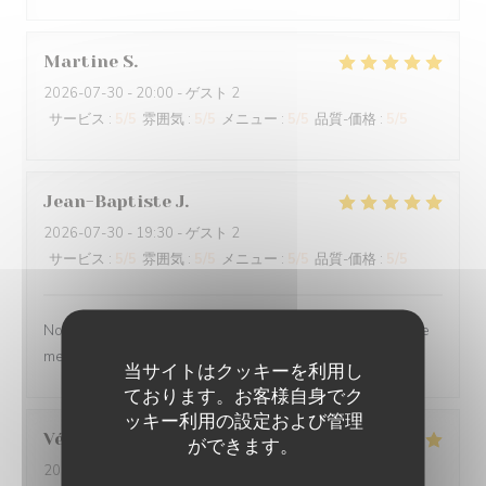
Martine
S
2026-07-30
- 20:00 - ゲスト 2
サービス
:
5
/5
雰囲気
:
5
/5
メニュー
:
5
/5
品質-価格
:
5
/5
Jean-Baptiste
J
2026-07-30
- 19:30 - ゲスト 2
サービス
:
5
/5
雰囲気
:
5
/5
メニュー
:
5
/5
品質-価格
:
5
/5
Nous ne sommes mm jamais déçu. L’ail des ours reste le
meilleur restaurant d’Amiens et de loin.
当サイトはクッキーを利用し
ております。お客様自身でク
ッキー利用の設定および管理
Véronique
D
ができます。
2026-07-29
- 20:00 - ゲスト 2