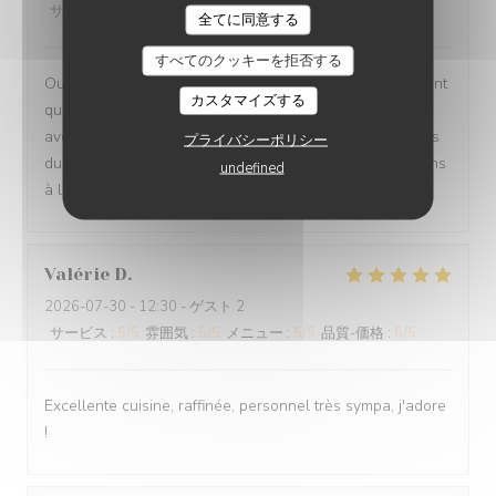
サービス
:
5
/5
雰囲気
:
5
/5
メニュー
:
5
/5
品質-価格
:
5
/5
全てに同意する
すべてのクッキーを拒否する
Oui absolument nous recommandons votre établissement
カスタマイズする
qui est à la hauteur des recommandations que nous
avons eu Ce fut un moment délicieux dans tous les sens
プライバシーポリシー
du terme, belles et savoureuses découvertes, félicitations
undefined
à l ensemble du personnel en cuisine comme en salle
Valérie
D
2026-07-30
- 12:30 - ゲスト 2
サービス
:
5
/5
雰囲気
:
5
/5
メニュー
:
5
/5
品質-価格
:
5
/5
Excellente cuisine, raffinée, personnel très sympa, j'adore
!