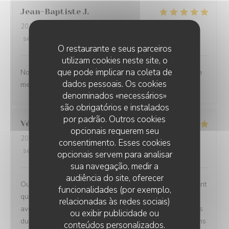
Jean-Baptiste
J
2026-07-30
- 19:30 - guests 2
service
:
5
/5
ambience
:
5
/5
menu
:
5
/5
quality_price
:
5
/5
O restaurante e seus parceiros
utilizam cookies neste site, o
que pode implicar na coleta de
Nous ne sommes mm jamais déçu. L’ail des ours reste le
dados pessoais. Os cookies
meilleur restaurant d’Amiens et de loin.
denominados «necessários»
são obrigatórios e instalados
por padrão. Outros cookies
Véronique
D
opcionais requerem seu
2026-07-29
- 20:00 - guests 2
consentimento. Esses cookies
service
:
5
/5
ambience
:
5
/5
menu
:
5
/5
quality_price
:
5
/5
opcionais servem para analisar
sua navegação, medir a
audiência do site, oferecer
Oui absolument nous recommandons votre établissement
funcionalidades (por exemplo,
qui est à la hauteur des recommandations que nous
relacionadas às redes sociais)
avons eu Ce fut un moment délicieux dans tous les sens
ou exibir publicidade ou
du terme, belles et savoureuses découvertes, félicitations
conteúdos personalizados.