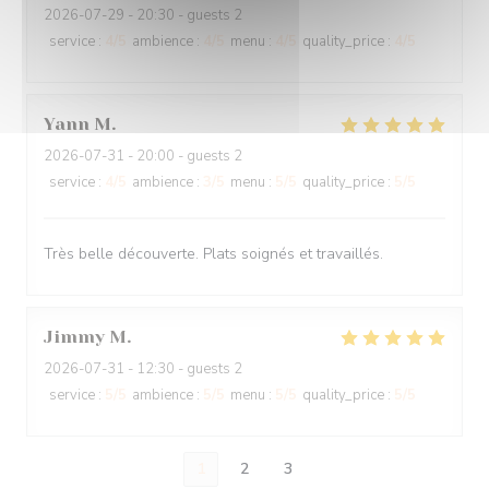
2026-07-29
- 20:30 - guests 2
service
:
4
/5
ambience
:
4
/5
menu
:
4
/5
quality_price
:
4
/5
Yann
M
2026-07-31
- 20:00 - guests 2
service
:
4
/5
ambience
:
3
/5
menu
:
5
/5
quality_price
:
5
/5
Très belle découverte. Plats soignés et travaillés.
Jimmy
M
2026-07-31
- 12:30 - guests 2
service
:
5
/5
ambience
:
5
/5
menu
:
5
/5
quality_price
:
5
/5
1
2
3