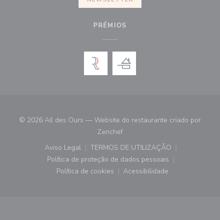
PRÉMIOS
© 2026 Ail des Ours — Website do restaurante criado por
((abre numa nova janela))
Zenchef
Aviso Legal
TERMOS DE UTILIZAÇÃO
((abre numa nova janela))
((abre numa nova janela))
Política de proteção de dados pessoais
((abre numa nova janela))
Política de cookies
Acessibilidade
((abre numa nova janela))
((abre numa nova janela