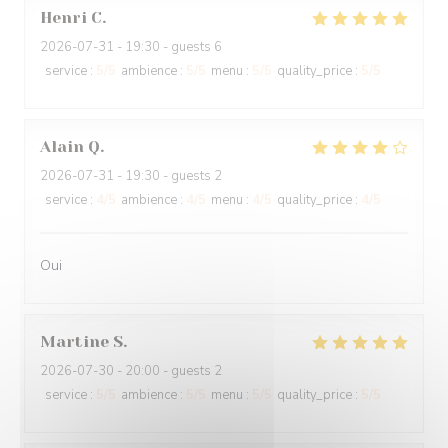
Henri
C
2026-07-31
- 19:30 - guests 6
service
:
5
/5
ambience
:
5
/5
menu
:
5
/5
quality_price
:
5
/5
Alain
Q
2026-07-31
- 19:30 - guests 2
service
:
4
/5
ambience
:
4
/5
menu
:
4
/5
quality_price
:
4
/5
Oui
Martine
S
2026-07-30
- 20:00 - guests 2
service
:
5
/5
ambience
:
5
/5
menu
:
5
/5
quality_price
:
5
/5