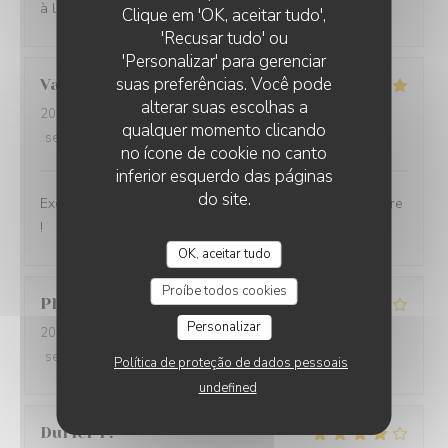
à l ensemble du personnel en cuisine comme en salle
Clique em 'OK, aceitar tudo',
'Recusar tudo' ou
'Personalizar' para gerenciar
suas preferências. Você pode
Valérie
D
alterar suas escolhas a
2026-07-30
- 12:30 - guests 2
qualquer momento clicando
service
:
5
/5
ambience
:
5
/5
menu
:
5
/5
quality_price
:
5
/5
no ícone de cookie no canto
inferior esquerdo das páginas
do site.
Excellente cuisine, raffinée, personnel très sympa, j'adore
!
OK, aceitar tudo
Proíbe todos cookies
Philippe
H
Personalizar
2026-07-31
- 19:30 - guests 2
service
:
5
/5
ambience
:
4
/5
menu
:
4
/5
quality_price
:
4
/5
Política de proteção de dados pessoais
undefined
Durier
P