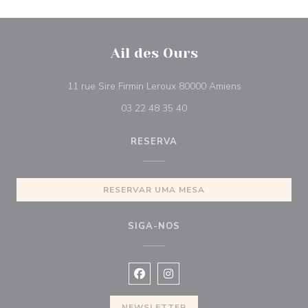
Ail des Ours
((abre numa nov
11 rue Sire Firmin Leroux 80000 Amiens
03 22 48 35 40
RESERVA
RESERVAR UMA MESA
SIGA-NOS
Facebook ((abre numa nova janela))
Instagram ((abre numa nova ja
NEWSLETTER