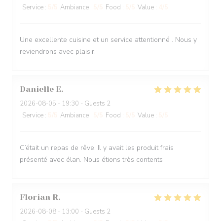
Service
:
5
/5
Ambiance
:
5
/5
Food
:
5
/5
Value
:
4
/5
Une excellente cuisine et un service attentionné . Nous y
reviendrons avec plaisir.
Danielle
E
2026-08-05
- 19:30 - Guests 2
Service
:
5
/5
Ambiance
:
5
/5
Food
:
5
/5
Value
:
5
/5
C’était un repas de rêve. Il y avait les produit frais
présenté avec élan. Nous étions très contents
Florian
R
2026-08-08
- 13:00 - Guests 2