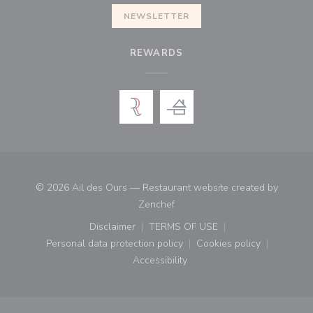
NEWSLETTER
REWARDS
© 2026 Ail des Ours — Restaurant website created by
((opens in a new window))
Zenchef
Disclaimer
TERMS OF USE
((opens in a new window))
((opens in a new window))
Personal data protection policy
Cookies policy
((opens in a new window))
((opens in a new
Accessibility
((opens in a new window))