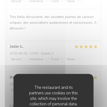
Service
:
5
/5
Ambiance
:
5
/5
Food
:
5
/5
Value
:
5
/5
Très belle découverte, des assiettes pleines de saveurs
uniques, des associations audacieuses et savoureuses. A
découvrir !
Julie
L
2026-08-06
- 13:00 - Guests 2
Service
:
5
/5
Ambiance
:
5
/5
Food
:
5
/5
Value
:
5
/5
Didier
P
2026-08-06
- 12:00 - Guests 3
The restaurant and its
Service
:
5
/5
Ambiance
:
5
/5
Food
:
5
/5
Value
:
5
/5
partners use cookies on this
site, which may involve the
collection of personal data.
L'accueil, le sourire, l'ambiance, la propreté, la