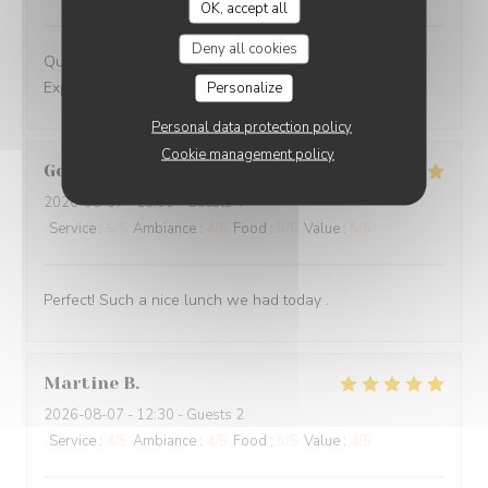
OK, accept all
Deny all cookies
Qualité des plats Accueil chaleureux du personnel
Explications de chaque plat et vin
Personalize
Personal data protection policy
Cookie management policy
Gertrude
V
2026-08-07
- 13:00 - Guests 4
Service
:
5
/5
Ambiance
:
4
/5
Food
:
5
/5
Value
:
5
/5
Perfect! Such a nice lunch we had today .
Martine
B
2026-08-07
- 12:30 - Guests 2
Service
:
4
/5
Ambiance
:
4
/5
Food
:
5
/5
Value
:
4
/5