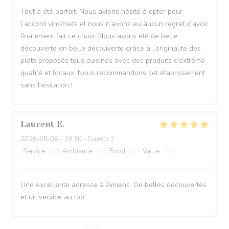
Tout a été parfait. Nous avions hésité à opter pour
l’accord vins/mets et nous n’avons eu aucun regret d’avoir
finalement fait ce choix. Nous avons été de belle
découverte en belle découverte grâce à l’originalité des
plats proposés tous cuisinés avec des produits d’extrême
qualité et locaux. Nous recommandons cet établissement
sans hésitation !
Laurent
E
2026-08-06
- 19:30 - Guests 2
Service
:
5
/5
Ambiance
:
5
/5
Food
:
5
/5
Value
:
5
/5
Une excellente adresse à Amiens. De belles découvertes
et un service au top.