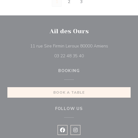
1
2
3
Ail des Ours
((opens in a n
11 rue Sire Firmin Leroux 80000 Amiens
03 22 48 35 40
BOOKING
BOOK A TABLE
FOLLOW US
Facebook ((opens in a new window
Instagram ((opens in a new w