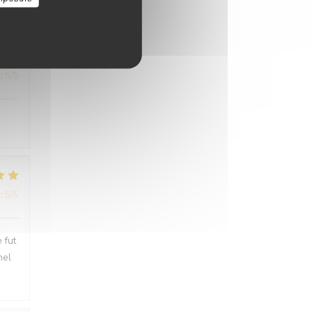
:
5
/5
:
5
/5
:
5
/5
 fut
nel