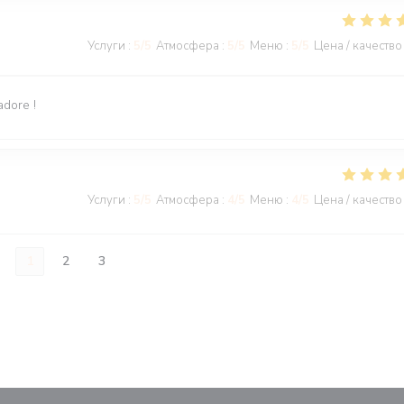
Услуги
:
5
/5
Атмосфера
:
5
/5
Меню
:
5
/5
Цена / качество
adore !
Услуги
:
5
/5
Атмосфера
:
4
/5
Меню
:
4
/5
Цена / качество
1
2
3