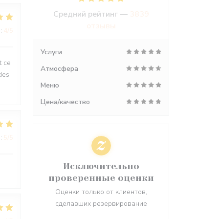
Средний рейтинг —
3839
отзывы
:
4
/5
Услуги
t ce
Атмосфера
des
Меню
Цена/качество
:
5
/5
Исключительно
проверенные оценки
Оценки только от клиентов,
сделавших резервирование