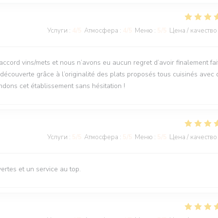
Услуги
:
4
/5
Атмосфера
:
4
/5
Меню
:
5
/5
Цена / качество
’accord vins/mets et nous n’avons eu aucun regret d’avoir finalement fai
découverte grâce à l’originalité des plats proposés tous cuisinés avec 
dons cet établissement sans hésitation !
Услуги
:
5
/5
Атмосфера
:
5
/5
Меню
:
5
/5
Цена / качество
rtes et un service au top.