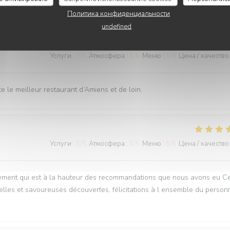
Услуги
:
5
/5
Атмосфера
:
5
/5
Меню
:
5
/5
Цена / качество
Политика конфиденциальности
undefined
Услуги
:
5
/5
Атмосфера
:
5
/5
Меню
:
5
/5
Цена / качество
 le meilleur restaurant d’Amiens et de loin.
Услуги
:
5
/5
Атмосфера
:
5
/5
Меню
:
5
/5
Цена / качество
ment qui est à la hauteur des recommandations que nous avons eu Ce
lles et savoureuses découvertes, félicitations à l ensemble du person