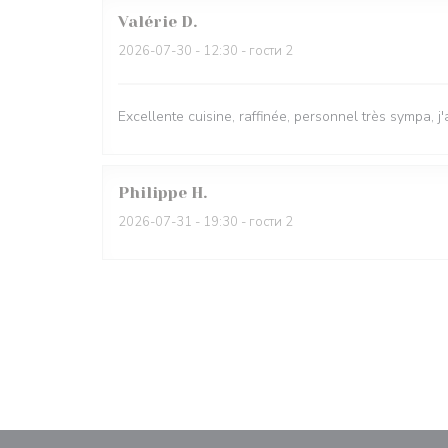
Valérie
D
2026-07-30
- 12:30 - гости 2
Excellente cuisine, raffinée, personnel très sympa, j'
Philippe
H
2026-07-31
- 19:30 - гости 2