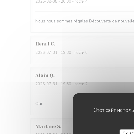
2026-08-05
- 20:00 - гости 4
Nous nous sommes régalés Découverte de nouvelles
Henri
C
2026-07-31
- 19:30 - гости 6
Alain
Q
2026-07-31
- 19:30 - гости 2
Oui
Этот сайт испол
Martine
S
Ок, в