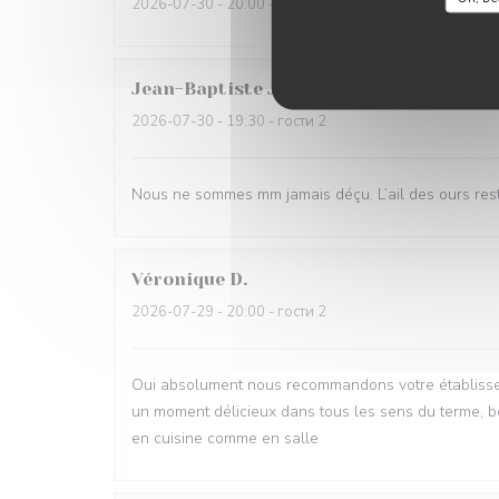
2026-07-30
- 20:00 - гости 2
Jean-Baptiste
J
2026-07-30
- 19:30 - гости 2
Nous ne sommes mm jamais déçu. L’ail des ours reste
Véronique
D
2026-07-29
- 20:00 - гости 2
Oui absolument nous recommandons votre établisse
un moment délicieux dans tous les sens du terme, be
en cuisine comme en salle