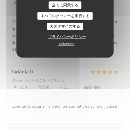
サービス
:
5
/5
雰囲気
:
5
/5
メニュー
:
5
/5
品質-価格
:
5
/5
全てに同意する
すべてのクッキーを拒否する
Oui absolument nous recommandons votre établissement
カスタマイズする
qui est à la hauteur des recommandations que nous
avons eu Ce fut un moment délicieux dans tous les sens
プライバシーポリシー
du terme, belles et savoureuses découvertes, félicitations
undefined
à l ensemble du personnel en cuisine comme en salle
Valérie
D
2026-07-30
- 12:30 - ゲスト 2
サービス
:
5
/5
雰囲気
:
5
/5
メニュー
:
5
/5
品質-価格
:
5
/5
Excellente cuisine, raffinée, personnel très sympa, j'adore
!