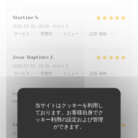
Martine
S
2026-07-30
- 20:00 - ゲスト 2
サービス
:
5
/5
雰囲気
:
5
/5
メニュー
:
5
/5
品質-価格
:
5
/5
Jean-Baptiste
J
2026-07-30
- 19:30 - ゲスト 2
サービス
:
5
/5
雰囲気
:
5
/5
メニュー
:
5
/5
品質-価格
:
5
/5
Nous ne sommes mm jamais déçu. L’ail des ours reste le
meilleur restaurant d’Amiens et de loin.
当サイトはクッキーを利用し
ております。お客様自身でク
ッキー利用の設定および管理
Véronique
D
ができます。
2026-07-29
- 20:00 - ゲスト 2