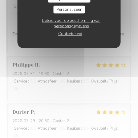
Service
:
5
/5
Atmosfeer
:
5
/5
Keuken
:
5
/5
Kwaliteit / Prijs
:
Personaliseer
5
/5
Beleid voor de bescherming van
persoonsgegevens
Cookiebeleid
Excellente cuisine, raffinée, personnel très sympa, j'adore
!
Philippe
H
2026-07-31
- 19:30 - Gasten 2
Service
:
5
/5
Atmosfeer
:
4
/5
Keuken
:
4
/5
Kwaliteit / Prijs
:
4
/5
Durier
P
2026-07-29
- 20:30 - Gasten 2
Service
:
4
/5
Atmosfeer
:
4
/5
Keuken
:
4
/5
Kwaliteit / Prijs
:
4
/5