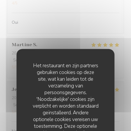
4
/5
Oui
Martine
S
2026-07-30
- 20:00 - Gasten 2
Service
:
5
/5
Atmosfeer
:
5
/5
Keuken
:
5
/5
Kwaliteit / Prijs
:
Het restaurant en zijn partners
5
/5
gebruiken cookies op deze
site, wat kan leiden tot de
verzameling van
Jean-Baptiste
J
persoonsgegevens.
2026-07-30
- 19:30 - Gasten 2
'Noodzakelijke' cookies zijn
Service
:
5
/5
verplicht en worden standaard
Atmosfeer
:
5
/5
Keuken
:
5
/5
Kwaliteit / Prijs
:
geïnstalleerd. Andere
5
/5
optionele cookies vereisen uw
toestemming. Deze optionele