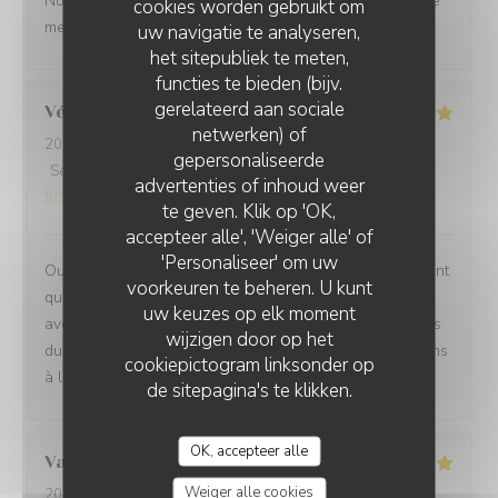
Nous ne sommes mm jamais déçu. L’ail des ours reste le
cookies worden gebruikt om
meilleur restaurant d’Amiens et de loin.
uw navigatie te analyseren,
het sitepubliek te meten,
functies te bieden (bijv.
gerelateerd aan sociale
Véronique
D
netwerken) of
2026-07-29
- 20:00 - Gasten 2
gepersonaliseerde
Service
:
5
/5
Atmosfeer
:
5
/5
Keuken
:
5
/5
Kwaliteit / Prijs
:
advertenties of inhoud weer
5
/5
te geven. Klik op 'OK,
accepteer alle', 'Weiger alle' of
'Personaliseer' om uw
Oui absolument nous recommandons votre établissement
voorkeuren te beheren. U kunt
qui est à la hauteur des recommandations que nous
uw keuzes op elk moment
avons eu Ce fut un moment délicieux dans tous les sens
wijzigen door op het
du terme, belles et savoureuses découvertes, félicitations
cookiepictogram linksonder op
à l ensemble du personnel en cuisine comme en salle
de sitepagina's te klikken.
OK, accepteer alle
Valérie
D
Weiger alle cookies
2026-07-30
- 12:30 - Gasten 2