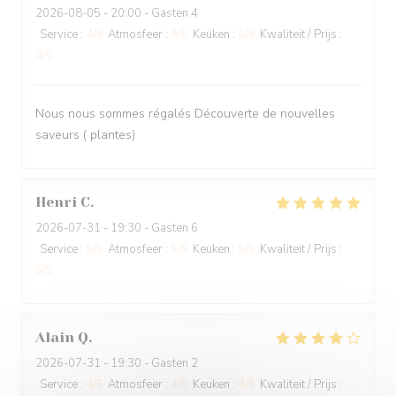
2026-08-05
- 20:00 - Gasten 4
Service
:
4
/5
Atmosfeer
:
4
/5
Keuken
:
5
/5
Kwaliteit / Prijs
:
4
/5
Nous nous sommes régalés Découverte de nouvelles
saveurs ( plantes)
Henri
C
2026-07-31
- 19:30 - Gasten 6
Service
:
5
/5
Atmosfeer
:
5
/5
Keuken
:
5
/5
Kwaliteit / Prijs
:
5
/5
Alain
Q
2026-07-31
- 19:30 - Gasten 2
Service
:
4
/5
Atmosfeer
:
4
/5
Keuken
:
4
/5
Kwaliteit / Prijs
: