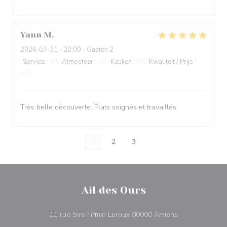
Yann
M
2026-07-31
- 20:00 - Gasten 2
Service
:
4
/5
Atmosfeer
:
3
/5
Keuken
:
5
/5
Kwaliteit / Prijs
:
5
/5
Très belle découverte. Plats soignés et travaillés.
1
2
3
Ail des Ours
((opent in een 
11 rue Sire Firmin Leroux 80000 Amiens