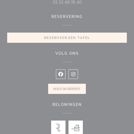
03 22 48 35 40
RESERVERING
RESERVEER EEN TAFEL
VOLG ONS
Facebook ((opent in een nieuw vens
Instagram ((opent in een nieu
NIEUWSBRIEF
BELONINGEN