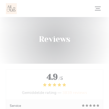
Cookies beheer paneel
Reviews
4.9
/5
Gemiddelde rating —
3839 reviews
Service