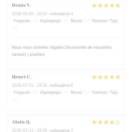
Denis
V
2026-08-05
- 20:00 - καλεσμένοι 4
Υπηρεσία
:
4
/5
Ατμόσφαιρα
:
4
/5
Μενού
:
5
/5
Ποιότητα / Τιμή
:
4
/5
Nous nous sommes régalés Découverte de nouvelles
saveurs ( plantes)
Henri
C
2026-07-31
- 19:30 - καλεσμένοι 6
Υπηρεσία
:
5
/5
Ατμόσφαιρα
:
5
/5
Μενού
:
5
/5
Ποιότητα / Τιμή
:
5
/5
Alain
Q
2026-07-31
- 19:30 - καλεσμένοι 2