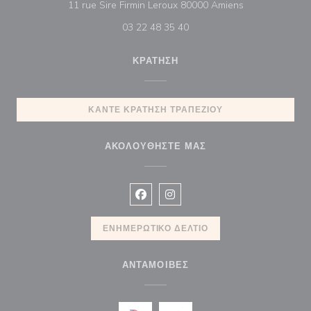
((ανοίγει σε νέ
11 rue Sire Firmin Leroux 80000 Amiens
03 22 48 35 40
ΚΡΆΤΗΣΗ
ΚΆΝΤΕ ΚΡΆΤΗΣΗ ΤΡΑΠΕΖΙΟΎ
ΑΚΟΛΟΥΘΉΣΤΕ ΜΑΣ
Facebook ((ανοίγει σε νέο παράθυρ
Instagram ((ανοίγει σε νέο π
ΕΝΗΜΕΡΩΤΙΚΌ ΔΕΛΤΊΟ
ΑΝΤΑΜΟΙΒΈΣ