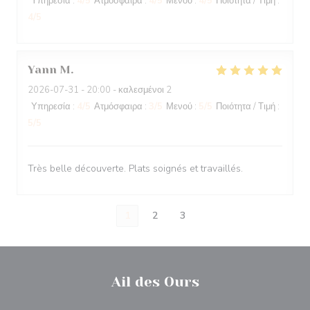
Υπηρεσία
:
4
/5
Ατμόσφαιρα
:
4
/5
Μενού
:
4
/5
Ποιότητα / Τιμή
:
4
/5
Yann
M
2026-07-31
- 20:00 - καλεσμένοι 2
Υπηρεσία
:
4
/5
Ατμόσφαιρα
:
3
/5
Μενού
:
5
/5
Ποιότητα / Τιμή
:
5
/5
Très belle découverte. Plats soignés et travaillés.
1
2
3
Ail des Ours