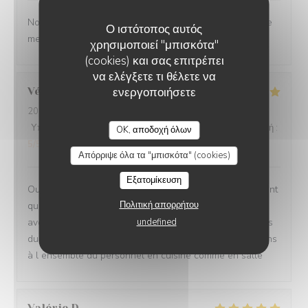
Nous ne sommes mm jamais déçu. L’ail des ours reste le
Ο ιστότοπος αυτός
meilleur restaurant d’Amiens et de loin.
χρησιμοποιεί "μπισκότα"
(cookies) και σας επιτρέπει
να ελέγξετε τι θέλετε να
ενεργοποιήσετε
Véronique
D
2026-07-29
- 20:00 - καλεσμένοι 2
Υπηρεσία
:
5
/5
Ατμόσφαιρα
:
5
/5
Μενού
:
5
/5
Ποιότητα / Τιμή
:
OK, αποδοχή όλων
5
/5
Απόρριψε όλα τα "μπισκότα" (cookies)
Εξατομίκευση
Oui absolument nous recommandons votre établissement
Πολιτική απορρήτου
qui est à la hauteur des recommandations que nous
undefined
avons eu Ce fut un moment délicieux dans tous les sens
du terme, belles et savoureuses découvertes, félicitations
à l ensemble du personnel en cuisine comme en salle
Valérie
D