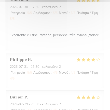
2026-07-30
- 12:30 - καλεσμένοι 2
Υπηρεσία
:
5
/5
Ατμόσφαιρα
:
5
/5
Μενού
:
5
/5
Ποιότητα / Τιμή
:
5
/5
Excellente cuisine, raffinée, personnel très sympa, j'adore
!
Philippe
H
2026-07-31
- 19:30 - καλεσμένοι 2
Υπηρεσία
:
5
/5
Ατμόσφαιρα
:
4
/5
Μενού
:
4
/5
Ποιότητα / Τιμή
:
4
/5
Durier
P
2026-07-29
- 20:30 - καλεσμένοι 2