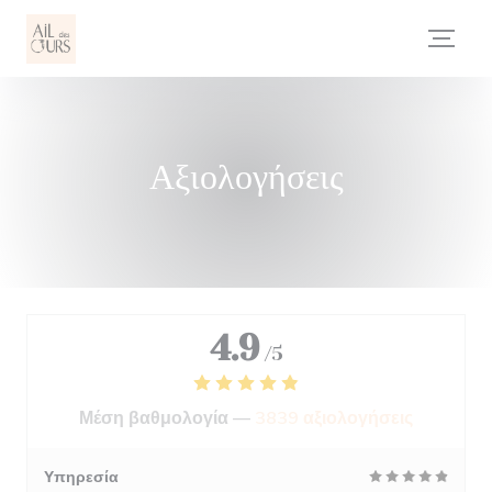
Πίνακας διαχείρισης "Μπισκότων" (Cookies)
Αξιολογήσεις
4.9
/5
Μέση βαθμολογία —
3839 αξιολογήσεις
Υπηρεσία