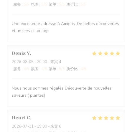
服务
:
5
/5
氛围
:
5
/5
菜单
:
5
/5
质价比
:
5
/5
Une excellente adresse à Amiens. De belles découvertes
et un service au top.
Denis
V
2026-08-05
- 20:00 - 来宾 4
服务
:
4
/5
氛围
:
4
/5
菜单
:
5
/5
质价比
:
4
/5
Nous nous sommes régalés Découverte de nouvelles
saveurs ( plantes)
Henri
C
2026-07-31
- 19:30 - 来宾 6