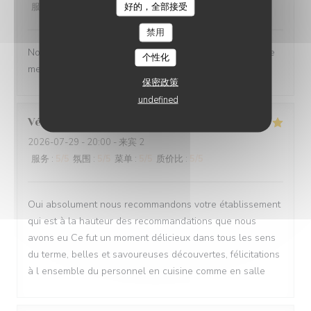
好的，全部接受
服务
:
5
/5
氛围
:
5
/5
菜单
:
5
/5
质价比
:
5
/5
禁用
Nous ne sommes mm jamais déçu. L’ail des ours reste le
个性化
meilleur restaurant d’Amiens et de loin.
保密政策
undefined
Véronique
D
2026-07-29
- 20:00 - 来宾 2
服务
:
5
/5
氛围
:
5
/5
菜单
:
5
/5
质价比
:
5
/5
Oui absolument nous recommandons votre établissement
qui est à la hauteur des recommandations que nous
avons eu Ce fut un moment délicieux dans tous les sens
du terme, belles et savoureuses découvertes, félicitations
à l ensemble du personnel en cuisine comme en salle