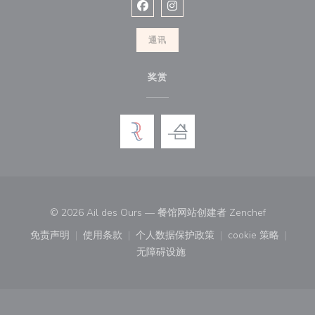
Facebook ((在新窗口中打开))
Instagram ((在新窗口中打开))
通讯
奖赏
((在新窗口
© 2026 Ail des Ours — 餐馆网站创建者
Zenchef
免责声明
使用条款
个人数据保护政策
cookie 策略
((在新窗口中打开))
((在新窗口中打开))
((在新窗口中打开))
((在新窗口中
无障碍设施
((在新窗口中打开))