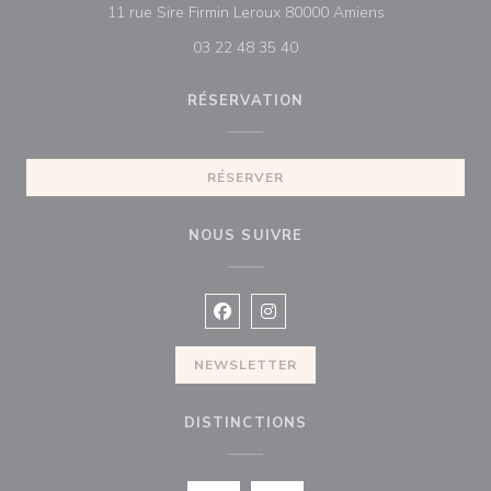
((ouvre une nou
11 rue Sire Firmin Leroux 80000 Amiens
03 22 48 35 40
RÉSERVATION
RÉSERVER
NOUS SUIVRE
Facebook ((ouvre une nouvelle fenê
Instagram ((ouvre une nouvell
NEWSLETTER
DISTINCTIONS