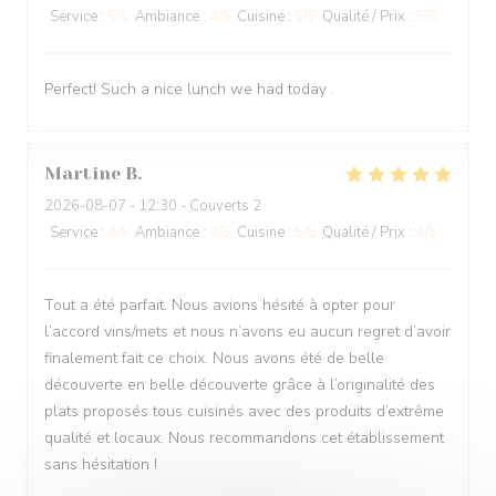
Service
:
5
/5
Ambiance
:
4
/5
Cuisine
:
5
/5
Qualité / Prix
:
5
/5
Perfect! Such a nice lunch we had today .
Martine
B
2026-08-07
- 12:30 - Couverts 2
Service
:
4
/5
Ambiance
:
4
/5
Cuisine
:
5
/5
Qualité / Prix
:
4
/5
Tout a été parfait. Nous avions hésité à opter pour
l’accord vins/mets et nous n’avons eu aucun regret d’avoir
finalement fait ce choix. Nous avons été de belle
découverte en belle découverte grâce à l’originalité des
plats proposés tous cuisinés avec des produits d’extrême
qualité et locaux. Nous recommandons cet établissement
sans hésitation !