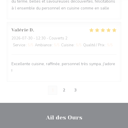
du terme, belles et savoureuses découvertes, félicitations
à l ensemble du personnel en cuisine comme en salle
Valérie
D
2026-07-30
- 12:30 - Couverts 2
Service
:
5
/5
Ambiance
:
5
/5
Cuisine
:
5
/5
Qualité / Prix
:
5
/5
Excellente cuisine, raffinée, personnel très sympa, j'adore
!
1
2
3
Ail des Ours