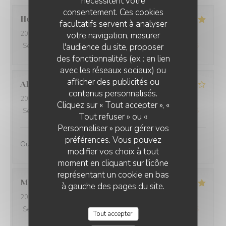
nécessitent votre
consentement. Ces cookies
Henri
C
facultatifs servent à analyser
2026-07-31
- 19:30 - Couverts 6
votre navigation, mesurer
l'audience du site, proposer
Service
:
5
/5
Ambiance
:
5
/5
Cuisine
:
5
/5
Qualité / Prix
:
5
/5
des fonctionnalités (ex : en lien
avec les réseaux sociaux) ou
afficher des publicités ou
Alain
Q
contenus personnalisés.
2026-07-31
- 19:30 - Couverts 2
Cliquez sur « Tout accepter », «
Service
:
4
/5
Ambiance
:
4
/5
Cuisine
:
4
/5
Qualité / Prix
:
4
/5
Tout refuser » ou «
Personnaliser » pour gérer vos
préférences. Vous pouvez
Oui
modifier vos choix à tout
moment en cliquant sur l'icône
représentant un cookie en bas
Martine
S
à gauche des pages du site.
2026-07-30
- 20:00 - Couverts 2
Service
:
5
/5
Ambiance
:
5
/5
Cuisine
:
5
/5
Qualité / Prix
:
5
/5
Tout accepter