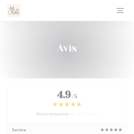
Personnalisation de vos choix en matière de cookies
Avis
4.9
/5
Note moyenne —
3842 avis
Service