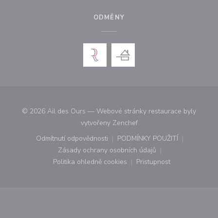
ODMĚNY
© 2026 Ail des Ours — Webové stránky restaurace byly
((otevře se v novém okně))
vytvořeny
Zenchef
Odmítnutí odpovědnosti
PODMÍNKY POUŽITÍ
((otevře se v novém okně))
((otevře se v novém o
Zásady ochrany osobních údajů
((otevře se v novém okně))
Politika ohledně cookies
Pristupnost
((otevře se v novém okně))
((otevře se v novém o