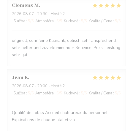
Clemens
M
2026-08-07
- 20:30 - Hosté 2
Služba
:
5
/5
Atmosféra
:
5
/5
Kuchyně
:
5
/5
Kvalita / Cena
:
5
/5
originell, sehr feine Kulinarik, optisch sehr ansprechend,
sehr netter und zuvorkommender Sercvice, Preis-Leistung
sehr gut
Jean
K
2026-08-07
- 20:00 - Hosté 2
Služba
:
5
/5
Atmosféra
:
5
/5
Kuchyně
:
5
/5
Kvalita / Cena
:
5
/5
Qualité des plats Accueil chaleureux du personnel
Explications de chaque plat et vin