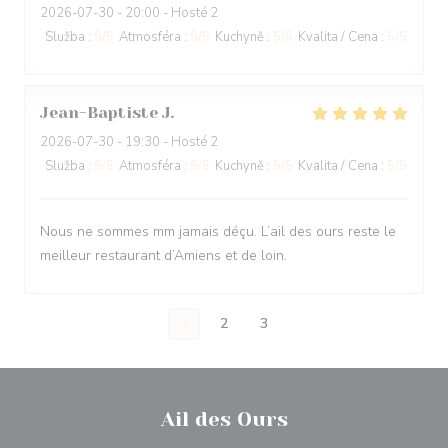
2026-07-30
- 20:00 - Hosté 2
Služba
:
5
/5
Atmosféra
:
5
/5
Kuchyně
:
5
/5
Kvalita / Cena
:
5
/5
Jean-Baptiste
J
2026-07-30
- 19:30 - Hosté 2
Služba
:
5
/5
Atmosféra
:
5
/5
Kuchyně
:
5
/5
Kvalita / Cena
:
5
/5
Nous ne sommes mm jamais déçu. L’ail des ours reste le
meilleur restaurant d’Amiens et de loin.
1
2
3
Ail des Ours