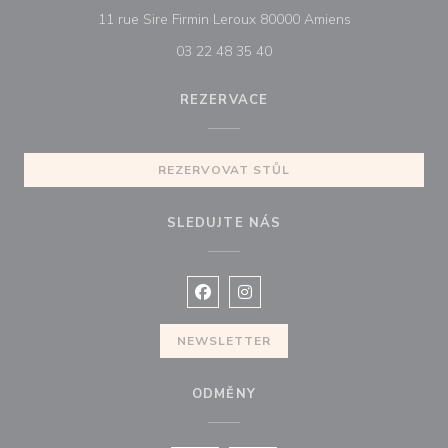
((otevře se v n
11 rue Sire Firmin Leroux 80000 Amiens
03 22 48 35 40
REZERVACE
REZERVOVAT STŮL
SLEDUJTE NÁS
Facebook ((otevře se v novém okně
Instagram ((otevře se v nové
NEWSLETTER
ODMĚNY