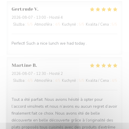
Gertrude
V
2026-08-07
- 13:00 - Hosté 4
Služba
:
5
/5
Atmosféra
:
4
/5
Kuchyně
:
5
/5
Kvalita / Cena
:
5
/5
Perfect! Such a nice lunch we had today .
Martine
B
2026-08-07
- 12:30 - Hosté 2
Služba
:
4
/5
Atmosféra
:
4
/5
Kuchyně
:
5
/5
Kvalita / Cena
:
4
/5
Tout a été parfait. Nous avions hésité à opter pour
l’accord vins/mets et nous n’avons eu aucun regret d’avoir
finalement fait ce choix. Nous avons été de belle
découverte en belle découverte grâce à l’originalité des
plats proposés tous cuisinés avec des produits d’extrême