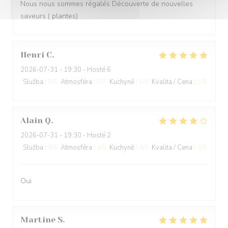
Nous nous sommes régalés Découverte de nouvelles
saveurs ( plantes)
Henri
C
2026-07-31
- 19:30 - Hosté 6
Služba
:
5
/5
Atmosféra
:
5
/5
Kuchyně
:
5
/5
Kvalita / Cena
:
5
/5
Alain
Q
2026-07-31
- 19:30 - Hosté 2
Služba
:
4
/5
Atmosféra
:
4
/5
Kuchyně
:
4
/5
Kvalita / Cena
:
4
/5
Oui
Martine
S