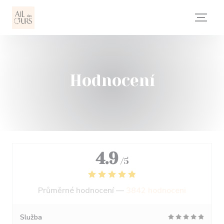
Panel pro správu cookies
Hodnocení
4.9
/5
Průměrné hodnocení —
3842 hodnoceni
Služba