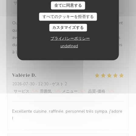
サービス
:
5
/5
雰囲気
:
5
/5
メニュー
:
5
/5
品質-価格
:
5
/5
全てに同意する
すべてのクッキーを拒否する
Oui absolument nous recommandons votre établissement
カスタマイズする
qui est à la hauteur des recommandations que nous
avons eu Ce fut un moment délicieux dans tous les sens
プライバシーポリシー
du terme, belles et savoureuses découvertes, félicitations
undefined
à l ensemble du personnel en cuisine comme en salle
Valérie
D
2026-07-30
- 12:30 - ゲスト 2
サービス
:
5
/5
雰囲気
:
5
/5
メニュー
:
5
/5
品質-価格
:
5
/5
Excellente cuisine, raffinée, personnel très sympa, j'adore
!