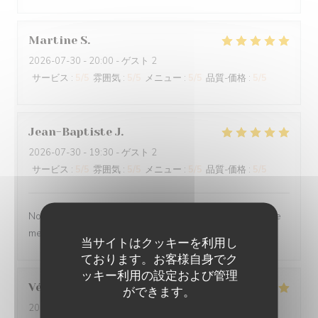
Martine
S
2026-07-30
- 20:00 - ゲスト 2
サービス
:
5
/5
雰囲気
:
5
/5
メニュー
:
5
/5
品質-価格
:
5
/5
Jean-Baptiste
J
2026-07-30
- 19:30 - ゲスト 2
サービス
:
5
/5
雰囲気
:
5
/5
メニュー
:
5
/5
品質-価格
:
5
/5
Nous ne sommes mm jamais déçu. L’ail des ours reste le
meilleur restaurant d’Amiens et de loin.
当サイトはクッキーを利用し
ております。お客様自身でク
ッキー利用の設定および管理
Véronique
D
ができます。
2026-07-29
- 20:00 - ゲスト 2