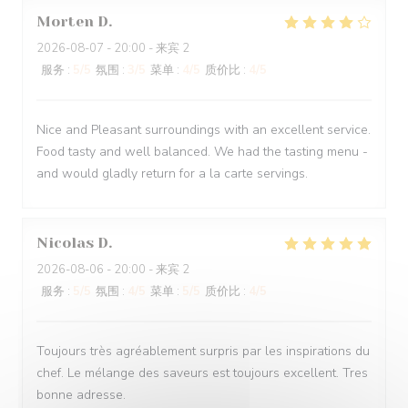
Morten
D
2026-08-07
- 20:00 - 来宾 2
服务
:
5
/5
氛围
:
3
/5
菜单
:
4
/5
质价比
:
4
/5
Nice and Pleasant surroundings with an excellent service.
Food tasty and well balanced. We had the tasting menu -
and would gladly return for a la carte servings.
Nicolas
D
2026-08-06
- 20:00 - 来宾 2
服务
:
5
/5
氛围
:
4
/5
菜单
:
5
/5
质价比
:
4
/5
Toujours très agréablement surpris par les inspirations du
chef. Le mélange des saveurs est toujours excellent. Tres
bonne adresse.