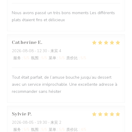
Nous avons passé un très bons moments Les différents
plats étaient fins et délicieux
Catherine
E
2026-08-08
- 12:30 - 来宾 4
服务
:
5
/5
氛围
:
5
/5
菜单
:
5
/5
质价比
:
5
/5
Tout était parfait, de l’amuse bouche jusqu’au dessert
avec un service irréprochable. Une excellente adresse à
recommander sans hésiter
Sylvie
P
2026-08-05
- 19:30 - 来宾 2
服务
:
5
/5
氛围
:
5
/5
菜单
:
5
/5
质价比
:
4
/5