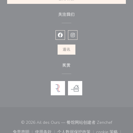
关注我们
Facebook ((在新窗口中打开))
Instagram ((在新窗口中打开))
通讯
奖赏
((在新窗口
© 2026 Ail des Ours — 餐馆网站创建者
Zenchef
免责声明
使用条款
个人数据保护政策
cookie 策略