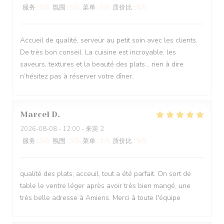
服务
:
5
/5
氛围
:
5
/5
菜单
:
5
/5
质价比
:
5
/5
Accueil de qualité, serveur au petit soin avec les clients.
De très bon conseil. La cuisine est incroyable, les
saveurs, textures et la beauté des plats… rien à dire
n’hésitez pas à réserver votre dîner.
Marcel
D
2026-08-08
- 12:00 - 来宾 2
服务
:
5
/5
氛围
:
5
/5
菜单
:
5
/5
质价比
:
5
/5
qualité des plats, acceuil, tout a été parfait. On sort de
table le ventre léger après avoir très bien mangé, une
très belle adresse à Amiens. Merci à toute l'équipe