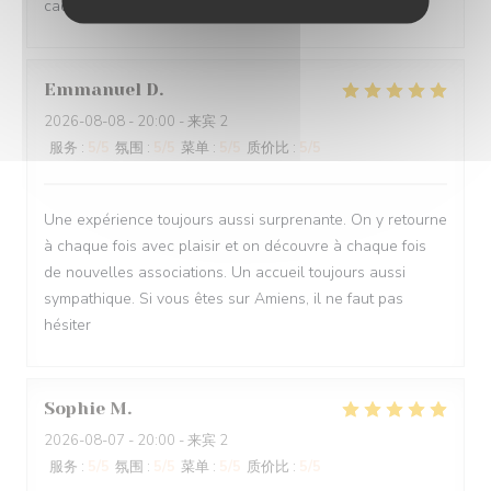
cadeau. Mais nous y reviendrons avec plaisir. Merci
Emmanuel
D
2026-08-08
- 20:00 - 来宾 2
服务
:
5
/5
氛围
:
5
/5
菜单
:
5
/5
质价比
:
5
/5
Une expérience toujours aussi surprenante. On y retourne
à chaque fois avec plaisir et on découvre à chaque fois
de nouvelles associations. Un accueil toujours aussi
sympathique. Si vous êtes sur Amiens, il ne faut pas
hésiter
Sophie
M
2026-08-07
- 20:00 - 来宾 2
服务
:
5
/5
氛围
:
5
/5
菜单
:
5
/5
质价比
:
5
/5