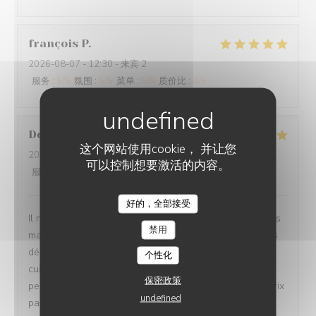
françois
P
2026-08-07
- 12:30 - 来宾 2
服务
:
5
/5
氛围
:
5
/5
菜单
:
5
/5
质价比
:
4
/5
Dorion
J
这个网站使用cookie， 并让您
2026-08-08
- 19:30 - 来宾 2
可以控制想要激活的内容。
服务
:
5
/5
氛围
:
5
/5
菜单
:
5
/5
质价比
:
5
/5
好的，全部接受
Il n'y a aucune fausses notes sur sur restaurant,les plats
禁用
magnifiquement presentés et surtout délicieux avec Des
découvertes surprenantes. Le lieu atypique avec sa
个性化
cuisine ouverte et très bien décoré. Et pour finir un
保密政策
personnel au petits soins. Bref un lieu rapport qualité prix
undefined
parfait. Nous avons découvert ce restaurant via un