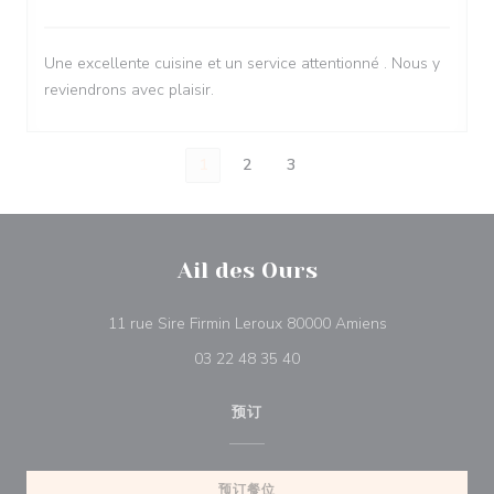
Une excellente cuisine et un service attentionné . Nous y
reviendrons avec plaisir.
1
2
3
Ail des Ours
((在新窗口中打开
11 rue Sire Firmin Leroux 80000 Amiens
03 22 48 35 40
预订
预订餐位