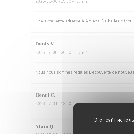
2026-08-06
- 19:30 - гости 2
Une excellente adresse à Amiens. De belles découve
Denis
V
2026-08-05
- 20:00 - гости 4
Nous nous sommes régalés Découverte de nouvelles
Henri
C
2026-07-31
- 19:30 - гости 6
Этот сайт испол
Alain
Q