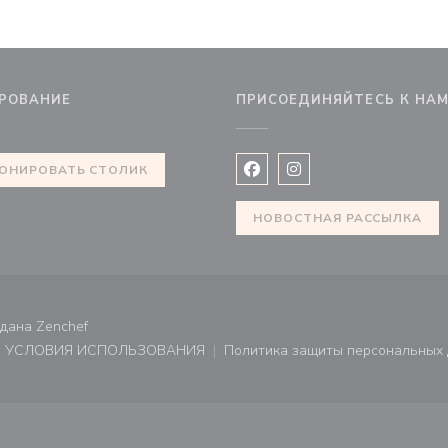
РОВАНИЕ
ПРИСОЕДИНЯЙТЕСЬ К НА
 в новом окне))
ОНИРОВАТЬ СТОЛИК
Facebook ((открывается в 
Instagram ((открывае
НОВОСТНАЯ РАССЫЛКА
((открывается в новом окне))
здана
Zenchef
УСЛОВИЯ ИСПОЛЬЗОВАНИЯ
Политика защиты персональных
не))
((открывается в новом окне))
((открывает