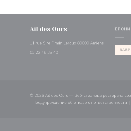
Ail des Ours
БРОНИ
((открывается
11 rue Sire Firmin Leroux 80000 Amiens
ЗАБР
03 22 48 35 40
© 2026 Ail des Ours — Веб-страница ресторана со
Предупреждение об отказе от ответственности
((открывается в новом ок