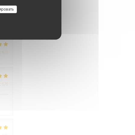
:
4
/5
ировать
:
5
/5
:
5
/5