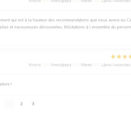
Услуги
:
5
/5
Атмосфера
:
5
/5
Меню
:
5
/5
Цена / качество
ment qui est à la hauteur des recommandations que nous avons eu Ce
lles et savoureuses découvertes, félicitations à l ensemble du person
Услуги
:
5
/5
Атмосфера
:
5
/5
Меню
:
5
/5
Цена / качество
adore !
1
2
3