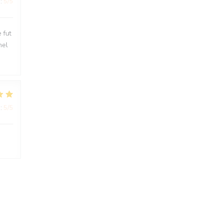
:
5
/5
 fut
nel
:
5
/5