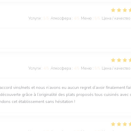
Услуги
:
5
/5
Атмосфера
:
4
/5
Меню
:
5
/5
Цена / качество
Услуги
:
4
/5
Атмосфера
:
4
/5
Меню
:
5
/5
Цена / качество
’accord vins/mets et nous n’avons eu aucun regret d’avoir finalement fai
découverte grâce à l’originalité des plats proposés tous cuisinés avec 
dons cet établissement sans hésitation !