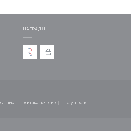
М
НАГРАДЫ
новом окне))
тся в новом окне))
 данных
Политика печенье
Доступность
ся в новом окне))
((открывается в новом окне))
((открывается в новом окне))