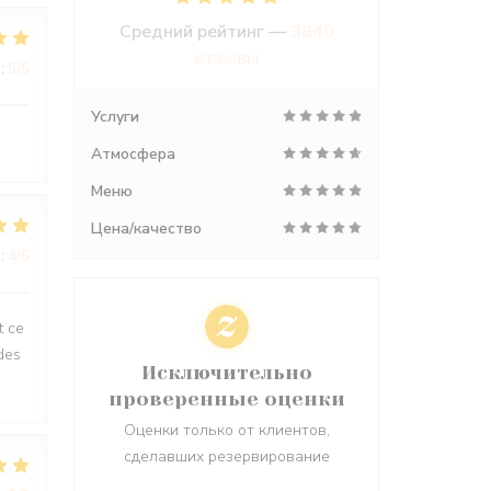
Средний рейтинг —
3840
отзывы
:
5
/5
Услуги
Атмосфера
Меню
Цена/качество
:
4
/5
t ce
des
Исключительно
проверенные оценки
Оценки только от клиентов,
сделавших резервирование