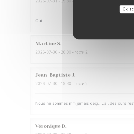
2026-07-31
- 19:30 - гости 2
Ок, в
Oui
Martine
S
2026-07-30
- 20:00 - гости 2
Jean-Baptiste
J
2026-07-30
- 19:30 - гости 2
Nous ne sommes mm jamais déçu. L’ail des ours reste
Véronique
D