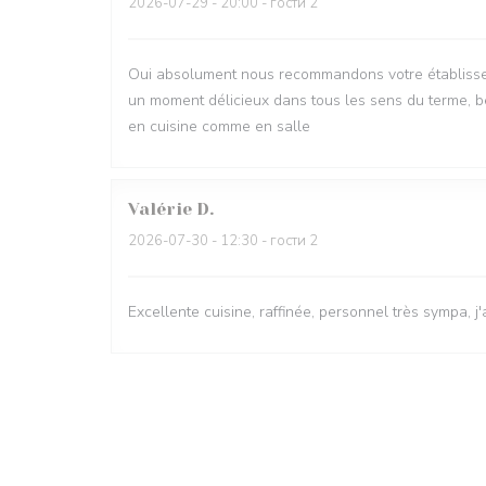
2026-07-29
- 20:00 - гости 2
Oui absolument nous recommandons votre établisse
un moment délicieux dans tous les sens du terme, be
en cuisine comme en salle
Valérie
D
2026-07-30
- 12:30 - гости 2
Excellente cuisine, raffinée, personnel très sympa, j'