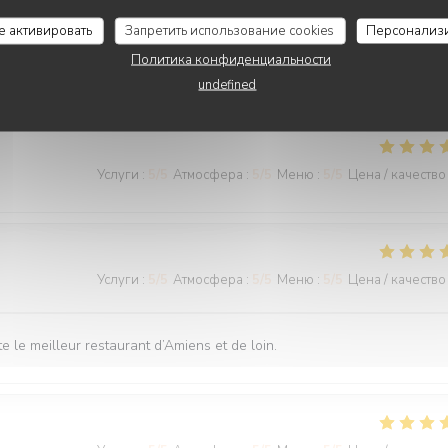
Услуги
:
4
/5
Атмосфера
:
4
/5
Меню
:
4
/5
Цена / качество
се активировать
Запретить использование cookies
Персонализ
Политика конфиденциальности
undefined
Услуги
:
5
/5
Атмосфера
:
5
/5
Меню
:
5
/5
Цена / качество
Услуги
:
5
/5
Атмосфера
:
5
/5
Меню
:
5
/5
Цена / качество
 le meilleur restaurant d’Amiens et de loin.