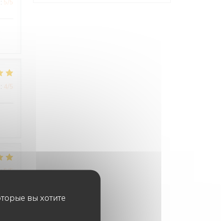
:
5
/5
:
4
/5
:
5
/5
оторые вы хотите