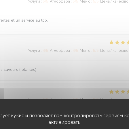
Услуги
:
5
/5
Атмосфера
:
5
/5
Меню
:
5
/5
Цена / качество
rtes et un service au top.
Услуги
:
4
/5
Атмосфера
:
4
/5
Меню
:
5
/5
Цена / качество
 saveurs ( plantes)
Услуги
:
5
/5
Атмосфера
:
5
/5
Меню
:
5
/5
Цена / качество
ьзует кукис и позволяет вам контролировать сервисы к
активировать