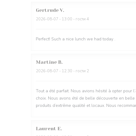
Gertrude
V
2026-08-07
- 13:00 - гости 4
Perfect! Such a nice lunch we had today .
Martine
B
2026-08-07
- 12:30 - гости 2
Tout a été parfait. Nous avions hésité à opter pour l
choix. Nous avons été de belle découverte en belle 
produits d’extrême qualité et locaux. Nous recomman
Laurent
E