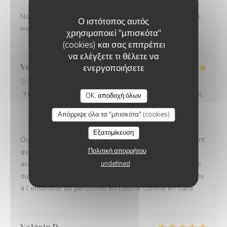
Nous ne sommes mm jamais déçu. L’ail des ours reste le
Ο ιστότοπος αυτός
meilleur restaurant d’Amiens et de loin.
χρησιμοποιεί "μπισκότα"
(cookies) και σας επιτρέπει
να ελέγξετε τι θέλετε να
ενεργοποιήσετε
Véronique
D
2026-07-29
- 20:00 - καλεσμένοι 2
Υπηρεσία
:
5
/5
Ατμόσφαιρα
:
5
/5
Μενού
:
5
/5
Ποιότητα / Τιμή
:
OK, αποδοχή όλων
5
/5
Απόρριψε όλα τα "μπισκότα" (cookies)
Εξατομίκευση
Oui absolument nous recommandons votre établissement
Πολιτική απορρήτου
qui est à la hauteur des recommandations que nous
undefined
avons eu Ce fut un moment délicieux dans tous les sens
du terme, belles et savoureuses découvertes, félicitations
à l ensemble du personnel en cuisine comme en salle
Valérie
D