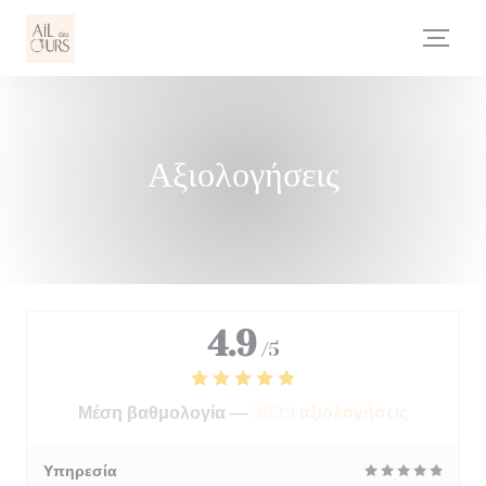
Πίνακας διαχείρισης "Μπισκότων" (Cookies)
Αξιολογήσεις
4.9
/5
Μέση βαθμολογία —
3839 αξιολογήσεις
Υπηρεσία