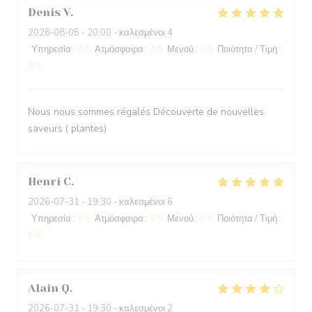
Denis
V
2026-08-05
- 20:00 - καλεσμένοι 4
Υπηρεσία
:
4
/5
Ατμόσφαιρα
:
4
/5
Μενού
:
5
/5
Ποιότητα / Τιμή
:
4
/5
Nous nous sommes régalés Découverte de nouvelles
saveurs ( plantes)
Henri
C
2026-07-31
- 19:30 - καλεσμένοι 6
Υπηρεσία
:
5
/5
Ατμόσφαιρα
:
5
/5
Μενού
:
5
/5
Ποιότητα / Τιμή
:
5
/5
Alain
Q
2026-07-31
- 19:30 - καλεσμένοι 2