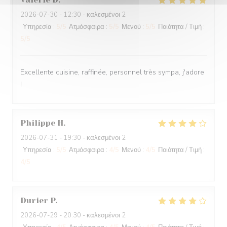
2026-07-30
- 12:30 - καλεσμένοι 2
Υπηρεσία
:
5
/5
Ατμόσφαιρα
:
5
/5
Μενού
:
5
/5
Ποιότητα / Τιμή
:
5
/5
Excellente cuisine, raffinée, personnel très sympa, j'adore
!
Philippe
H
2026-07-31
- 19:30 - καλεσμένοι 2
Υπηρεσία
:
5
/5
Ατμόσφαιρα
:
4
/5
Μενού
:
4
/5
Ποιότητα / Τιμή
:
4
/5
Durier
P
2026-07-29
- 20:30 - καλεσμένοι 2