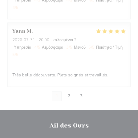
Υπηρεσία
:
4
/5
Ατμόσφαιρα
:
4
/5
Μενού
:
4
/5
Ποιότητα / Τιμή
:
4
/5
Yann
M
2026-07-31
- 20:00 - καλεσμένοι 2
Υπηρεσία
:
4
/5
Ατμόσφαιρα
:
3
/5
Μενού
:
5
/5
Ποιότητα / Τιμή
:
5
/5
Très belle découverte. Plats soignés et travaillés.
1
2
3
Ail des Ours