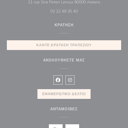
((ανοίγει σε νέ
11 rue Sire Firmin Leroux 80000 Amiens
03 22 48 35 40
ΚΡΆΤΗΣΗ
ΚΆΝΤΕ ΚΡΆΤΗΣΗ ΤΡΑΠΕΖΙΟΎ
ΑΚΟΛΟΥΘΉΣΤΕ ΜΑΣ
Facebook ((ανοίγει σε νέο παράθυρ
Instagram ((ανοίγει σε νέο π
ΕΝΗΜΕΡΩΤΙΚΌ ΔΕΛΤΊΟ
ΑΝΤΑΜΟΙΒΈΣ