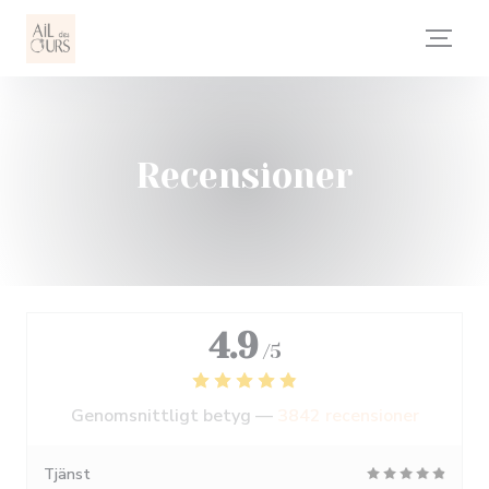
Cookie- hanteringspanel
Recensioner
4.9
/5
Genomsnittligt betyg —
3842 recensioner
Tjänst