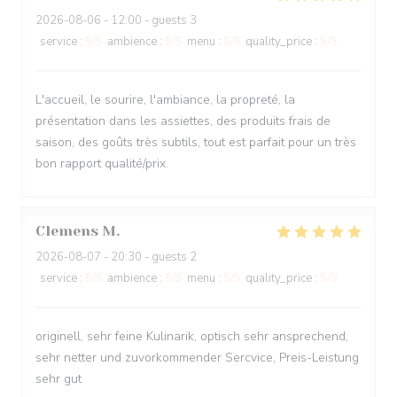
2026-08-06
- 12:00 - guests 3
service
:
5
/5
ambience
:
5
/5
menu
:
5
/5
quality_price
:
5
/5
L'accueil, le sourire, l'ambiance, la propreté, la
présentation dans les assiettes, des produits frais de
saison, des goûts très subtils, tout est parfait pour un très
bon rapport qualité/prix.
Clemens
M
2026-08-07
- 20:30 - guests 2
service
:
5
/5
ambience
:
5
/5
menu
:
5
/5
quality_price
:
5
/5
originell, sehr feine Kulinarik, optisch sehr ansprechend,
sehr netter und zuvorkommender Sercvice, Preis-Leistung
sehr gut