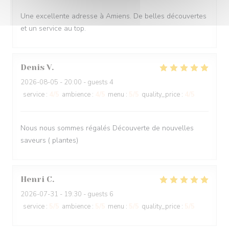
Une excellente adresse à Amiens. De belles découvertes
et un service au top.
Denis
V
2026-08-05
- 20:00 - guests 4
service
:
4
/5
ambience
:
4
/5
menu
:
5
/5
quality_price
:
4
/5
Nous nous sommes régalés Découverte de nouvelles
saveurs ( plantes)
Henri
C
2026-07-31
- 19:30 - guests 6
service
:
5
/5
ambience
:
5
/5
menu
:
5
/5
quality_price
:
5
/5