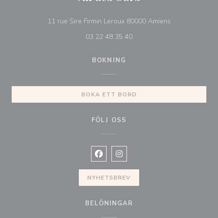
((öppnas i ett ny
11 rue Sire Firmin Leroux 80000 Amiens
03 22 48 35 40
BOKNING
BOKA ETT BORD
FÖLJ OSS
Facebook ((öppnas i ett nytt fönste
Instagram ((öppnas i ett nytt 
NYHETSBREV
BELÖNINGAR