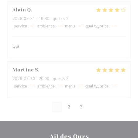
Alain
Q
2026-07-31
- 19:30 - guests 2
service
:
4
/5
ambience
:
4
/5
menu
:
4
/5
quality_price
:
4
/5
Oui
Martine
S
2026-07-30
- 20:00 - guests 2
service
:
5
/5
ambience
:
5
/5
menu
:
5
/5
quality_price
:
5
/5
1
2
3
Ail des Ours