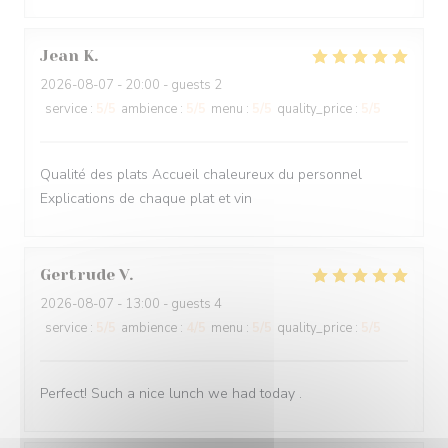
Jean
K
2026-08-07
- 20:00 - guests 2
service
:
5
/5
ambience
:
5
/5
menu
:
5
/5
quality_price
:
5
/5
Qualité des plats Accueil chaleureux du personnel
Explications de chaque plat et vin
Gertrude
V
2026-08-07
- 13:00 - guests 4
service
:
5
/5
ambience
:
4
/5
menu
:
5
/5
quality_price
:
5
/5
Perfect! Such a nice lunch we had today .