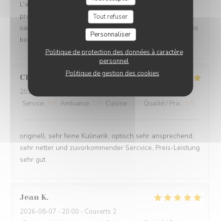
L'accueil, le sourire, l'ambiance, la propreté, la
présentation dans les assiettes, des produits frais de
Tout refuser
saison, des goûts très subtils, tout est parfait pour un très
Personnaliser
bon rapport qualité/prix.
Politique de protection des données à caractère
personnel
Politique de gestion des cookies
Clemens
M
2026-08-07
- 20:30 - Couverts 2
Service
:
5
/5
Ambiance
:
5
/5
Cuisine
:
5
/5
Qualité / Prix
:
5
/5
originell, sehr feine Kulinarik, optisch sehr ansprechend,
sehr netter und zuvorkommender Sercvice, Preis-Leistung
sehr gut
Jean
K
2026-08-07
- 20:00 - Couverts 2