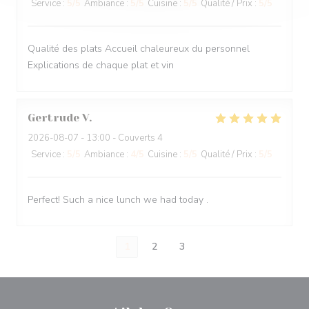
Service
:
5
/5
Ambiance
:
5
/5
Cuisine
:
5
/5
Qualité / Prix
:
5
/5
Qualité des plats Accueil chaleureux du personnel
Explications de chaque plat et vin
Gertrude
V
2026-08-07
- 13:00 - Couverts 4
Service
:
5
/5
Ambiance
:
4
/5
Cuisine
:
5
/5
Qualité / Prix
:
5
/5
Perfect! Such a nice lunch we had today .
1
2
3