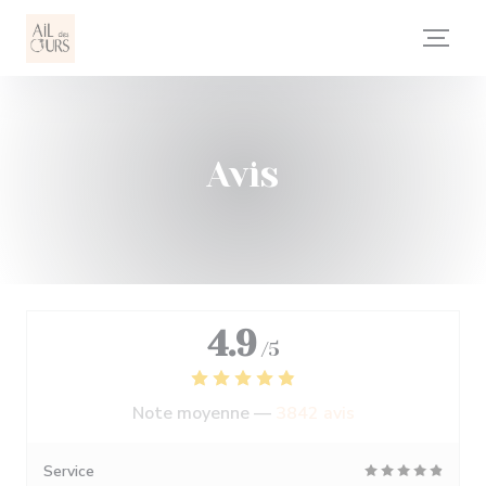
Personnalisation de vos choix en matière de cookies
Avis
4.9
/5
Note moyenne —
3842 avis
Service