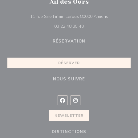
Ail des Ours
((ouvre une nou
11 rue Sire Firmin Leroux 80000 Amiens
03 22 48 35 40
RÉSERVATION
RÉSERVER
NOUS SUIVRE
Facebook ((ouvre une nouvelle fenê
Instagram ((ouvre une nouvell
NEWSLETTER
DISTINCTIONS