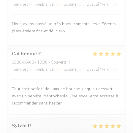
Service
:
5
/5
Ambiance
:
5
/5
Cuisine
:
5
/5
Qualité / Prix
:
5
/5
Nous avons passé un très bons moments Les différents
plats étaient fins et délicieux
Catherine
E
2026-08-08
- 12:30 - Couverts 4
Service
:
5
/5
Ambiance
:
5
/5
Cuisine
:
5
/5
Qualité / Prix
:
5
/5
Tout était parfait, de l’amuse bouche jusqu’au dessert
avec un service irréprochable. Une excellente adresse à
recommander sans hésiter
Sylvie
P