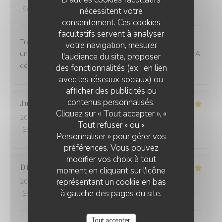
Service
:
5
/5
Ambiance
nécessitent votre
:
5
/5
Cuisine
:
5
/5
Qualité / Prix
:
5
/5
consentement. Ces cookies
facultatifs servent à analyser
Très belle découverte, des assiettes pleines de saveurs
votre navigation, mesurer
uniques, des associations audacieuses et savoureuses. A
l'audience du site, proposer
découvrir !
des fonctionnalités (ex : en lien
avec les réseaux sociaux) ou
afficher des publicités ou
contenus personnalisés.
Julie
L
Cliquez sur « Tout accepter », «
2026-08-06
- 13:00 - Couverts 2
Tout refuser » ou «
Service
:
5
/5
Ambiance
:
5
/5
Cuisine
:
5
/5
Qualité / Prix
:
5
/5
Personnaliser » pour gérer vos
préférences. Vous pouvez
modifier vos choix à tout
Didier
P
moment en cliquant sur l'icône
représentant un cookie en bas
2026-08-06
- 12:00 - Couverts 3
à gauche des pages du site.
Service
:
5
/5
Ambiance
:
5
/5
Cuisine
:
5
/5
Qualité / Prix
:
5
/5
Tout accepter